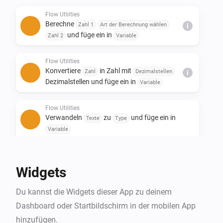
- Ersetzen Sie Text in einem Satz

Flow Utilities
- Erstellen Sie Ja/Nein- oder flow tags

Berechne
Zahl 1
Art der Berechnung wählen
i
- Starte Flow wenn Dauer und/oder Berechnung 
und füge ein in
Zahl 2
Variable
Flow Utilities
Konvertiere
in Zahl mit
Zahl
Dezimalstellen
i
Dezimalstellen und füge ein in
Variable
Flow Utilities
Verwandeln
zu
und füge ein in
Texte
Type
Variable
Flow Utilities
Erstellen Sie
als ja/nein
Ja/Nein
Advanced
Widgets
flow tag
Du kannst die Widgets dieser App zu deinem
Flow Utilities
Dashboard oder Startbildschirm in der mobilen App
i
Advanced
Wandle
in
Zahl
Währung
hinzufügen.