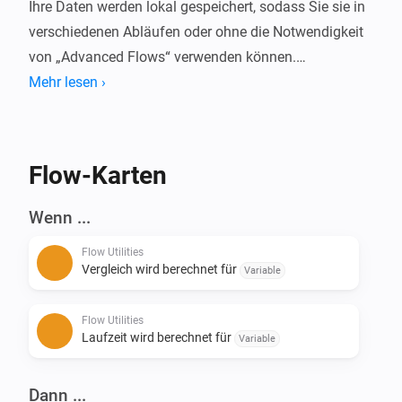
Ihre Daten werden lokal gespeichert, sodass Sie sie in 
verschiedenen Abläufen oder ohne die Notwendigkeit 
von „Advanced Flows“ verwenden können.

Mehr lesen ›
Wollten Sie schon immer wissen wie lange Ihr Gerät 
an ist oder wie viel Energie es verbraucht?

Mit dieser App können Sie diese Daten (oder im 
Flow-Karten
Grunde jede Art von Zahlen) in Homey vergleichen.

Wenn ...
Aktuelle Features:

Flow Utilities
- Start/Stopp Laufzeit (Zeit dazwischen berechnen)

Vergleich wird berechnet für
Variable
- Start/Stopp Vergleich mit Werten - (Berechnung der 
Differenz von Zahlen)

Flow Utilities
- Zahl in Währung umrechnen

Laufzeit wird berechnet für
Variable
- Berechnung mit 2 Zahlen ([+] [-] [/] [*])

- Konvertiere Zahl in Zahl mit Dezimalstellen

Dann ...