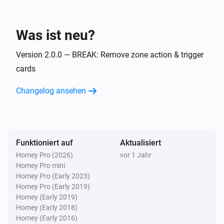
Flow Utilities
i
Start Vergleich mit
für
Startwert
Variable
Was ist neu?
Flow Utilities
i
Version 2.0.0 — BREAK: Remove zone action & trigger
Start Laufzeit für
Variable
cards
Changelog ansehen
Funktioniert auf
Aktualisiert
Homey Pro (2026)
vor 1 Jahr
Homey Pro mini
Homey Pro (Early 2023)
Homey Pro (Early 2019)
Homey (Early 2019)
Homey (Early 2018)
Homey (Early 2016)