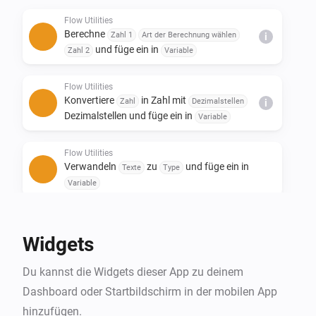
- Ersetzen Sie Text in einem Satz

Flow Utilities
- Erstellen Sie Ja/Nein- oder flow tags

Berechne
Zahl 1
Art der Berechnung wählen
i
- Starte Flow wenn Dauer und/oder Berechnung 
und füge ein in
Zahl 2
Variable
Flow Utilities
Konvertiere
in Zahl mit
Zahl
Dezimalstellen
i
Dezimalstellen und füge ein in
Variable
Flow Utilities
Verwandeln
zu
und füge ein in
Texte
Type
Variable
Flow Utilities
Erstellen Sie
als ja/nein
Ja/Nein
Advanced
Widgets
flow tag
Du kannst die Widgets dieser App zu deinem
Flow Utilities
Dashboard oder Startbildschirm in der mobilen App
i
Advanced
Wandle
in
Zahl
Währung
hinzufügen.