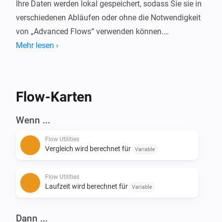
Ihre Daten werden lokal gespeichert, sodass Sie sie in 
verschiedenen Abläufen oder ohne die Notwendigkeit 
von „Advanced Flows“ verwenden können.

Mehr lesen ›
Wollten Sie schon immer wissen wie lange Ihr Gerät 
an ist oder wie viel Energie es verbraucht?

Mit dieser App können Sie diese Daten (oder im 
Flow-Karten
Grunde jede Art von Zahlen) in Homey vergleichen.

Wenn ...
Aktuelle Features:

Flow Utilities
- Start/Stopp Laufzeit (Zeit dazwischen berechnen)

Vergleich wird berechnet für
Variable
- Start/Stopp Vergleich mit Werten - (Berechnung der 
Differenz von Zahlen)

Flow Utilities
- Zahl in Währung umrechnen

Laufzeit wird berechnet für
Variable
- Berechnung mit 2 Zahlen ([+] [-] [/] [*])

- Konvertiere Zahl in Zahl mit Dezimalstellen

Dann ...