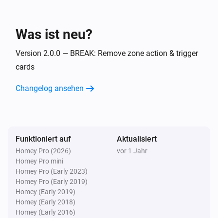
Flow Utilities
i
Start Vergleich mit
für
Startwert
Variable
Was ist neu?
Flow Utilities
i
Version 2.0.0 — BREAK: Remove zone action & trigger
Start Laufzeit für
Variable
cards
Changelog ansehen
Funktioniert auf
Aktualisiert
Homey Pro (2026)
vor 1 Jahr
Homey Pro mini
Homey Pro (Early 2023)
Homey Pro (Early 2019)
Homey (Early 2019)
Homey (Early 2018)
Homey (Early 2016)