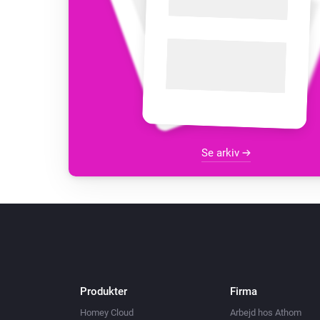
Se arkiv
Produkter
Firma
Homey Cloud
Arbejd hos Athom