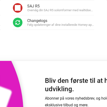
SAJ R5
 og Homey Self-Hosted Server.
Overvåg din SAJ R5 solomformer med realtidsenergindsigt.
elektronik til dig.
Homey Energy Dongle
Changelogs
e
Overvåg dit hjems
ows.
Følg opdateringer af dine installerede Homey-apps og få 
seks
energiforbrug i realtid.
Bliv den første til 
udvikling.
Abonner på vores nyhedsbrev, og hol
eksklusive tilbud og mere.