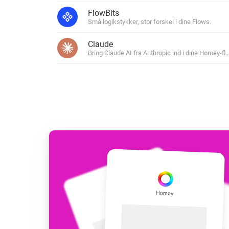
Tilbehør
FlowBits
Bedste Købsguider
Til Homey Cloud, Homey Pro
Små logikstykker, stor forskel i dine Flows.
Find de rigtige smarte hjemme
Homey Bridge
Claude
Udvid den trådløs
Opdag Produkter
Bring Claude AI fra Anthropic ind i dine Homey-fl
forbindelse med 
protokoller.