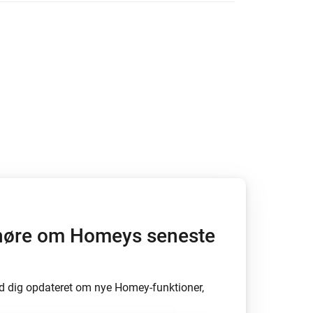
Homey Pro
Ethernet Adapter
besked med ændringslogs.
Opret forbindelse til dit
kablede Ethernet-netværk.
at høre om Homeys seneste
d dig opdateret om nye Homey-funktioner,