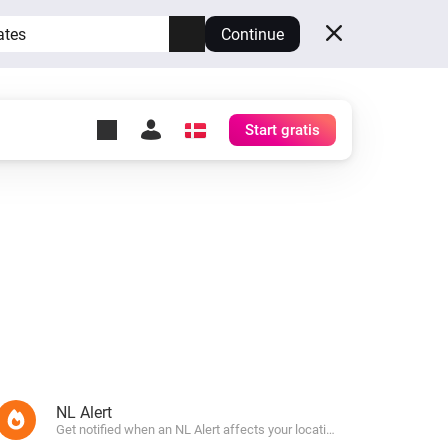
ates
Continue
Start gratis
y Self-Hosted Server
æg
rt for din egen Homey.
h
Self-Hosted Server
Kør Homey på din hardware.
NL Alert
from your dashboard.
Get notified when an NL Alert affects your location.