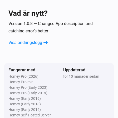
TvOverlay
Vad är nytt?
Set screen on
Version 1.0.8 — Changed App description and
TvOverlay
catching error's better
Set Notification Layout to AndroidTV Display
Image:
Display Small Image:
Display Image
Display
Visa ändringslogg
Display Source:
Small Image
Display Source
Fungerar med
Uppdaterad
Homey Pro (2026)
för 10 månader sedan
Homey Pro mini
Homey Pro (Early 2023)
Homey Pro (Early 2019)
Homey (Early 2019)
Homey (Early 2018)
Homey (Early 2016)
Homey Self-Hosted Server