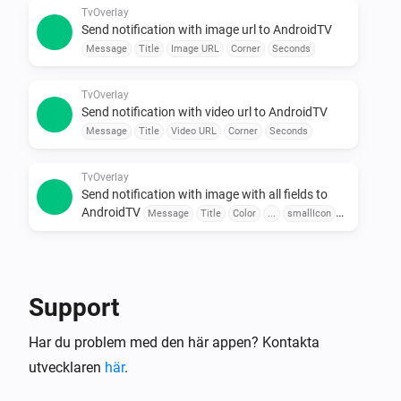
meddelanden.

TvOverlay
Send notification with image url to AndroidTV
•  Kombinera med andra appar

Message
Title
Image URL
Corner
Seconds
Koppla ihop med dörrsensorer, rörelsedetektorer eller 
röstassistenter för smidig automation.

TvOverlay
Send notification with video url to AndroidTV
För att se tillgängliga flowkort, klicka på enheten i 
Message
Title
Video URL
Corner
Seconds
TvOverlay
Send notification with image with all fields to
AndroidTV
Message
Title
Color
...
smallIcon
Large Icon
Corner
Seconds
TvOverlay
Send notification with image url with all fields to
AndroidTV
Message
Title
Color
Image URL
Support
smallIcon
Large Icon
Corner
Seconds
Har du problem med den här appen? Kontakta
TvOverlay
Send notification with video url with all fields to
utvecklaren
här
.
AndroidTV
Message
Title
Color
Video URL
smallIcon
Large Icon
Corner
Seconds