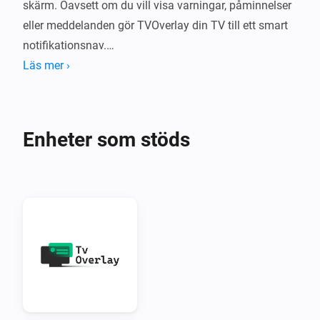
skärm. Oavsett om du vill visa varningar, påminnelser 
eller meddelanden gör TVOverlay din TV till ett smart 
notifikationsnav.

Läs mer ›
Vad gör TVOverlay?

TVOverlay kopplar ihop ditt Homey smarta 
Enheter som stöds
hemsystem med din Android TV via den medföljande 
TVOverlay-klientappen. När allt är installerat kan du 
skicka meddelanden från Homey-flöden som visas 
som överlägg på din TV-skärm.

Perfekt för:

•  Rörelselarm

•  Dörrklocksaviseringar
