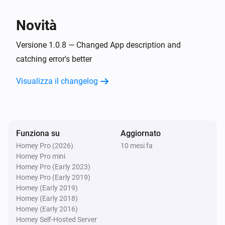
TvOverlay
Novità
Set screen on
Versione 1.0.8 — Changed App description and
TvOverlay
catching error's better
Set Notification Layout to AndroidTV Display
Image:
Display Small Image:
Display Image
Display
Visualizza il changelog
Display Source:
Small Image
Display Source
Funziona su
Aggiornato
Homey Pro (2026)
10 mesi fa
Homey Pro mini
Homey Pro (Early 2023)
Homey Pro (Early 2019)
Homey (Early 2019)
Homey (Early 2018)
Homey (Early 2016)
Homey Self-Hosted Server