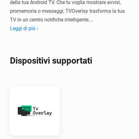
della tua Android TV. Che tu voglia mostrare avvisi, 
promemoria o messaggi, TVOverlay trasforma la tua 
TV in un centro notifiche intelligente.

Leggi di più ›
Cosa fa TVOverlay?

TVOverlay collega il tuo sistema smart home Homey 
Dispositivi supportati
alla tua Android TV tramite l'app client TVOverlay. Una 
volta configurato, puoi inviare messaggi dai flow di 
Homey che appariranno come overlay sullo schermo 
della TV.

Perfetto per:

•  Avvisi di movimento

•  Notifiche del campanello
