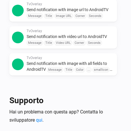
•  Combina con altre app

TvOverlay
Send notification with image url to AndroidTV
Abbina a sensori porta, rilevatori di movimento o 
Message
Title
Image URL
Corner
Seconds
assistenti vocali per un'automazione senza 
interruzioni.

TvOverlay
Send notification with video url to AndroidTV
Per esplorare le schede disponibili, clicca sul 
Message
Title
Video URL
Corner
Seconds
TvOverlay
Send notification with image with all fields to
AndroidTV
Message
Title
Color
...
smallIcon
Large Icon
Corner
Seconds
TvOverlay
Send notification with image url with all fields to
AndroidTV
Message
Title
Color
Image URL
Supporto
smallIcon
Large Icon
Corner
Seconds
Hai un problema con questa app? Contatta lo
TvOverlay
Send notification with video url with all fields to
sviluppatore
qui
.
AndroidTV
Message
Title
Color
Video URL
smallIcon
Large Icon
Corner
Seconds