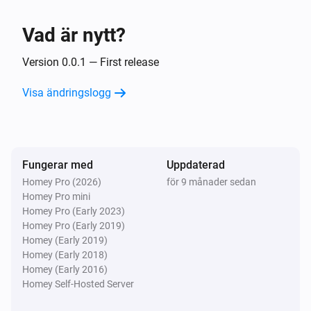
Du har fått post!
Vad är nytt?
Och...
Version 0.0.1 — First release
Inside The Box-lås
Visa ändringslogg
Ett lås är låst
Då...
Fungerar med
Inside The Box-lås
Uppdaterad
Lås
Homey Pro (2026)
för 9 månader sedan
Homey Pro mini
Homey Pro (Early 2023)
Inside The Box-lås
Homey Pro (Early 2019)
Lås upp
Homey (Early 2019)
Homey (Early 2018)
Homey (Early 2016)
Homey Self-Hosted Server