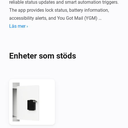
reliable status updates and smart automation triggers. 
The app provides lock status, battery information, 
accessibility alerts, and You Got Mail (YGM) 
notifications directly from the InsideTheBox cloud.

Läs mer ›
Features

Enheter som stöds
You Got Mail (YGM) notifications

Live lock status and battery monitoring

Low-battery and accessibility alerts

Separate devices for locks and event sensors
