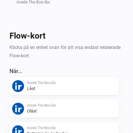
Automatic token handling and webhook setup

Inside The Box-lås
How to find your API key

Flow-kort
Open the InsideTheBox mobile app

Klicka på en enhet ovan för att visa endast relaterade
Flow-kort.
Go to My Account (Mitt konto)

När...
Select Manage API Keys (Hantera API-nycklar)

Inside The Box-lås
Låst
Copy your API Key and paste it into Homey
Inside The Box-lås
Olåst
Inside The Box-lås