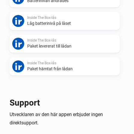
Batterinivån ändrades
Inside The Box-lås
Låg batterinivå på låset
Inside The Box-lås
Paket levererat till lådan
Inside The Box-lås
Paket hämtat från lådan
Inside The Box-lås
Låset stängdes
Support
Inside The Box-lås
Utvecklaren av den här appen erbjuder ingen
Låset öppnades
direktsupport.
Inside The Box-lås