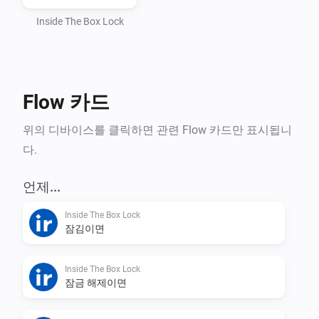
Automatic token handling and webhook setup

Inside The Box Lock
How to find your API key

Flow 카드
Open the InsideTheBox mobile app

위의 디바이스를 클릭하면 관련 Flow 카드만 표시됩니
다.
Go to My Account (Mitt konto)

언제...
Select Manage API Keys (Hantera API-nycklar)

Inside The Box Lock
잠김이면
Copy your API Key and paste it into Homey
Inside The Box Lock
잠금 해제이면