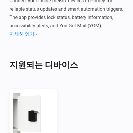
Connect your InsideTheBox devices to Homey for 
reliable status updates and smart automation triggers. 
The app provides lock status, battery information, 
accessibility alerts, and You Got Mail (YGM) 
notifications directly from the InsideTheBox cloud.

자세히 읽기 ›
Features

지원되는 디바이스
You Got Mail (YGM) notifications

Live lock status and battery monitoring

Low-battery and accessibility alerts

Separate devices for locks and event sensors
