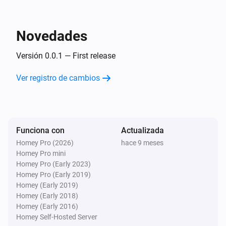
Inside The Box Lock
You got mail!
Novedades
Y...
Versión 0.0.1 — First release
Inside The Box Lock
Ver registro de cambios
Una cerradura está cerrada
Entonces...
Funciona con
Inside The Box Lock
Actualizada
Cerrar
Homey Pro (2026)
hace 9 meses
Homey Pro mini
Homey Pro (Early 2023)
Inside The Box Lock
Homey Pro (Early 2019)
Abrir
Homey (Early 2019)
Homey (Early 2018)
Homey (Early 2016)
Homey Self-Hosted Server