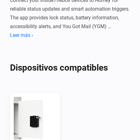
Connect your InsideTheBox devices to Homey for 
reliable status updates and smart automation triggers. 
The app provides lock status, battery information, 
accessibility alerts, and You Got Mail (YGM) 
notifications directly from the InsideTheBox cloud.

Leer más ›
Features

Dispositivos compatibles
You Got Mail (YGM) notifications

Live lock status and battery monitoring

Low-battery and accessibility alerts

Separate devices for locks and event sensors
