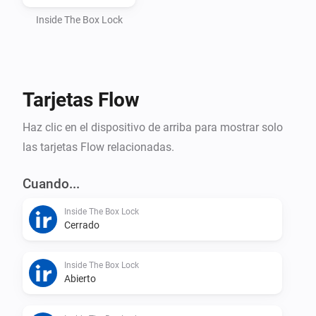
Automatic token handling and webhook setup

Inside The Box Lock
How to find your API key

Tarjetas Flow
Open the InsideTheBox mobile app

Haz clic en el dispositivo de arriba para mostrar solo
las tarjetas Flow relacionadas.
Go to My Account (Mitt konto)

Cuando...
Select Manage API Keys (Hantera API-nycklar)

Inside The Box Lock
Cerrado
Copy your API Key and paste it into Homey
Inside The Box Lock
Abierto