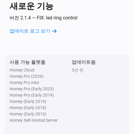
새로운 기능
Amber One
과열 감지가 정상 상태이면
버전 2.1.4 — FIX: led ring control
업데이트 로그 보기
Amber One
(A device) connected to the Router
IP (optional)
Amber One
사용 가능 플랫폼
업데이트됨
(A device) connected to the Router
IP (optional)
Homey Cloud
3년 전
Homey Pro (2026)
Amber One
Homey Pro mini
(A device) disconnected from the
IP (optional)
Homey Pro (Early 2023)
Router
Homey Pro (Early 2019)
Homey (Early 2019)
Amber One
Homey (Early 2018)
(A device) disconnected from the
IP (optional)
Homey (Early 2016)
Router
Homey Self-Hosted Server