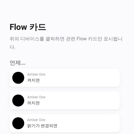
- Temperature alarm

- Display online time

- Upload files to Amber

Flow 카드
- Amber One & Amber Plus: router functionality

    -- IP connected

위의 디바이스를 클릭하면 관련 Flow 카드만 표시됩니
    -- IP disconnected

다.
- Get notification when a value has changed.

언제...
More info on the community:

Amber One
켜지면
Amber One
꺼지면
Amber One
밝기가 변경되면