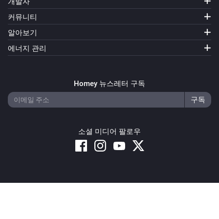
개발자
커뮤니티
Amber X
알아보기
과열 감지가 정상 상태이면
에너지 관리
그리고...
Homey 뉴스레터 구독
Amber One
켜지면
Amber One
소셜 미디어 팔로우
과열이 감지되면
Amber One
켜지면
Copyright © 2026 Athom B.V. – All rights reserved
Amber One
Privacy and Cookie Notice
|
Terms and Conditions
과열이 감지되면