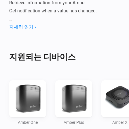
Retrieve information from your Amber. 

Get notification when a value has changed.

How to use:

자세히 읽기 ›
- Install this app on your Homey.

- Go to new devices

- Insert password

지원되는 디바이스
- Device will be added

- Data will be fetched.

- Check statuses or create flows.

Current features:

- Reboot / switch off.

- Display CPU %

- Display Disk %

Amber One
Amber Plus
Amber X
- Display Temperature
