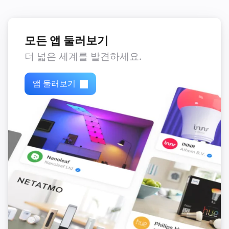
Wattpilot
Is charging
모든 앱 둘러보기
Wattpilot
Has error
더 넓은 세계를 발견하세요.
Wattpilot
앱 둘러보기
Power is above
W
1000
그러면...
Wattpilot
충전 시작
Wattpilot
충전 중지
Wattpilot