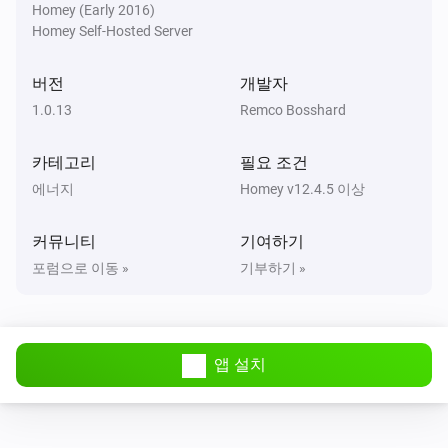
Homey (Early 2016)
충전 중이면
Homey Self-Hosted Server
Wattpilot
버전
개발자
전기차 충전기 충전 상태가 다음과 같음
...
1.0.13
Remco Bosshard
Wattpilot
카테고리
필요 조건
켜지면
에너지
Homey v12.4.5 이상
Wattpilot
커뮤니티
기여하기
알람이 켜지면
포럼으로 이동 »
기부하기 »
Wattpilot
Charge mode is
...
앱 설치
Wattpilot
Car is connected