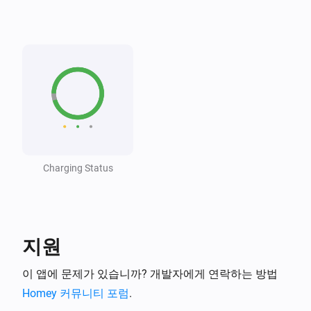
Wattpilot
전압이 변경되면
Wattpilot
알람이 켜지면
Wattpilot
알람이 꺼지면
Charging Status
Wattpilot
i
Car connected
Wattpilot
i
Car disconnected
지원
이 앱에 문제가 있습니까? 개발자에게 연락하는 방법
Wattpilot
Charging complete
Homey 커뮤니티 포럼
.