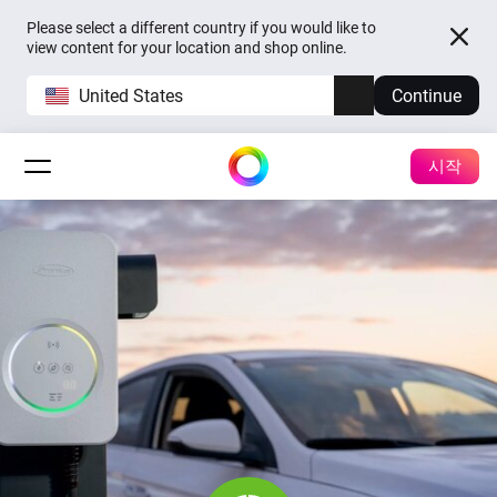
Please select a different country if you would like to
view content for your location and shop online.
United States
Continue
시작