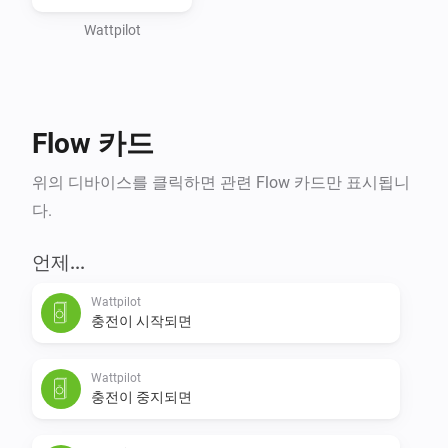
Wattpilot
Flow 카드
위의 디바이스를 클릭하면 관련 Flow 카드만 표시됩니
다.
언제...
Wattpilot
충전이 시작되면
Wattpilot
충전이 중지되면