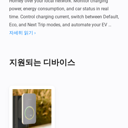
Homey over your local network. Monitor charging 
power, energy consumption, and car status in real 
time. Control charging current, switch between Default, 
Eco, and Next Trip modes, and automate your EV 
charging with Flow cards.

자세히 읽기 ›
The app communicates with your Wattpilot locally 
without cloud services. It supports PV surplus 
지원되는 디바이스
charging, per-phase power monitoring, and session 
energy tracking. Compatible with Wattpilot Home, 
Wattpilot Go, and other Fronius chargers using the 