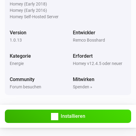
Homey (Early 2018)
Wattpilot
Wird geladen
Homey (Early 2016)
Homey Self-Hosted Server
Wattpilot
Version
Der Ladezustand der Ladestation für
Entwickler
Elektrofahrzeuge ist
...
1.0.13
Remco Bosshard
Kategorie
Wattpilot
Erfordert
Ist an
Energie
Homey v12.4.5 oder neuer
Wattpilot
Community
Mitwirken
Der allgemeine Alarm ist an
Forum besuchen
Spenden »
Wattpilot
Lademodus ist
...
Installieren
Wattpilot
Auto ist angeschlossen