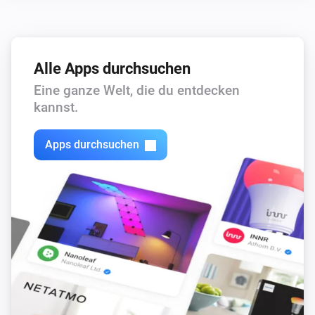
Wattpilot
Lädt
Alle Apps durchsuchen
Wattpilot
Eine ganze Welt, die du entdecken
Hat Fehler
kannst.
Wattpilot
Apps durchsuchen
Leistung ist über
W
1000
Dann ...
Wattpilot
Ladevorgang starten
Wattpilot
Ladevorgang stoppen