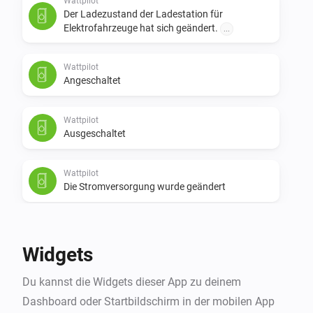
Wattpilot
Der Ladezustand der Ladestation für
Elektrofahrzeuge hat sich geändert.
...
Wattpilot
Angeschaltet
Wattpilot
Ausgeschaltet
Wattpilot
Die Stromversorgung wurde geändert
Wattpilot
Der Gesamtverbrauch hat sich geändert
Widgets
Wattpilot
Du kannst die Widgets dieser App zu deinem
Der elektrische Strom hat sich geändert
Dashboard oder Startbildschirm in der mobilen App