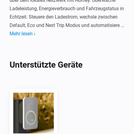
über dein lokales Netzwerk mit Homey. Überwache 
Ladeleistung, Energieverbrauch und Fahrzeugstatus in 
Echtzeit. Steuere den Ladestrom, wechsle zwischen 
Default, Eco und Next Trip Modus und automatisiere 
das Laden deines EV mit Flow-Karten.

Mehr lesen ›
Die App kommuniziert lokal mit deinem Wattpilot ohne 
Cloud-Dienste. Sie unterstützt PV-Überschussladen, 
Unterstützte Geräte
Leistungsüberwachung pro Phase und 
Sitzungsenergieerfassung. Kompatibel mit Wattpilot 
Home, Wattpilot Go und anderen Fronius Ladegeräten 
mit der Wattpilot Firmware.