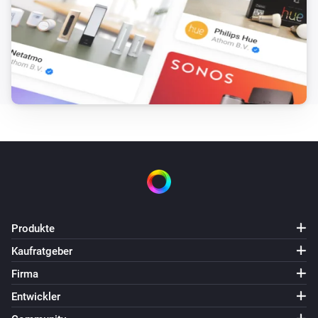
Wattpilot
Einschalten
Wattpilot
Ausschalten
Wattpilot
Ein- oder ausschalten
Wattpilot
Laden erzwingen
Wattpilot
Produkte
Laden stoppen erzwingen
Kaufratgeber
Firma
Wattpilot
Lademodus auf
einstellen
...
Entwickler