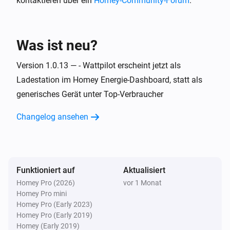
kontaktieren über ein
Homey-Community-Forum
.
Wattpilot
Laden gestartet
Was ist neu?
Wattpilot
Version 1.0.13 — - Wattpilot erscheint jetzt als
Laden gestoppt
Ladestation im Homey Energie-Dashboard, statt als
generisches Gerät unter Top-Verbraucher
Wattpilot
Fehler behoben
Changelog ansehen
Wattpilot
Fehler aufgetreten
Funktioniert auf
Aktualisiert
Wattpilot
i
Homey Pro (2026)
vor 1 Monat
Leistung geändert
Homey Pro mini
Homey Pro (Early 2023)
Und ...
Homey Pro (Early 2019)
Homey (Early 2019)