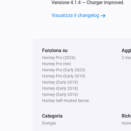
Versione 4.1.4 — Charger improved.
Modalità d'uso modificata in
...
Visualizza il changelog
Solax Modbus (G3)
Guasto modificato in
...
Solax Modbus (G4)
Il livello della batteria è cambiato
Funziona su
Aggi
Homey Pro (2026)
2 mes
Homey Pro mini
Solax Modbus (G4)
Homey Pro (Early 2023)
Battery Power changed
Homey Pro (Early 2019)
Homey (Early 2019)
Homey (Early 2018)
Solax Modbus (G4)
Manual Mode changed
Homey (Early 2016)
Homey Self-Hosted Server
Solax Modbus (G4)
Categoria
Rich
Modalità operativa modificata in
.
Energia
Homey