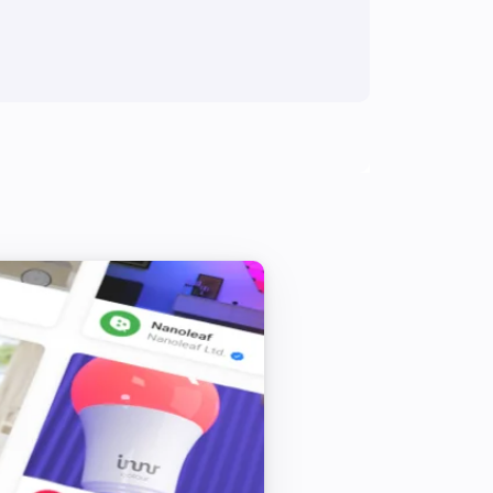
Solax Modbus (Ultra)
Attivato
Solax Modbus (Ultra)
L'energia è cambiata
Solax Modbus (Ultra)
Modalità d'uso modificata in
...
Solax Modbus (Ultra)
Guasto modificato in
...
SolaX EV Charger G2 (Locale)