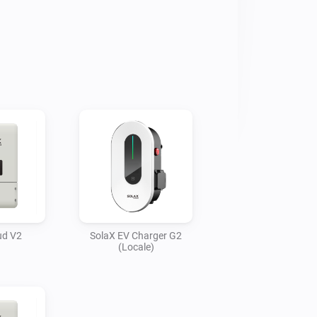
ud V2
SolaX EV Charger G2
(Locale)