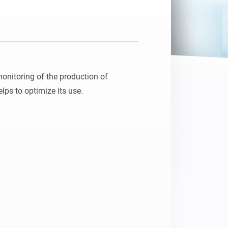
Adattatore Ethernet
Homey Pro
Collegati alla rete Ethernet
cablata.
onitoring of the production of 
elps to optimize its use.