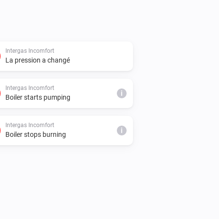
Intergas Incomfort
La pression a changé
Intergas Incomfort
i
Boiler starts pumping
Intergas Incomfort
i
Boiler stops burning