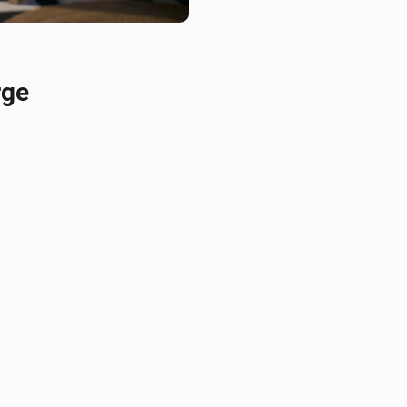
If you need support, you can u
page.
rge