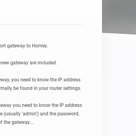
Homey Pro
Ethernet Adapter
Connectez-vous à votre
réseau Ethernet câblé.
ort gateway to Homey.

d new gateway are included.

teway, you need to know the IP address 
ally be found in your router settings.

teway you need to know the IP address 
 (usually 'admin') and the password, 
f the gateway.
