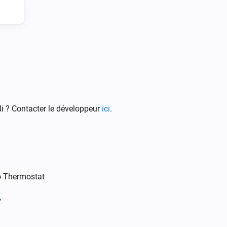
Intergas Incomfort
Change target temperature by
Degrees
°C
i ? Contacter le développeur
ici
.
o Thermostat