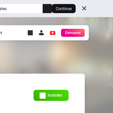
ates
Continue
t
Démarrer
y Self-Hosted Server
es
ez votre propre Homey.
h
Self-Hosted Server
Exécutez Homey sur votre
matériel.
Installer