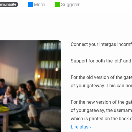
Merci
Suggérer
mmunauté
Moods
commandés
d personnalisés.
Choisissez ou créez des préréglages de
o et Homey Self-Hosted Server.
lumière.
domotiques pour vous.
Homey Energy Dongle
tivité sans
Surveillez la consommation
tocoles.
d’énergie de votre maison en
temps réel.
Connect your Intergas Incomf
Support for both the 'old' an
For the old version of the ga
of your gateway. This can norm
For the new version of the ga
of your gateway, the username
which is printed on the back o
Lire plus ›