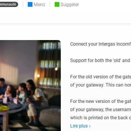
Merci
Suggérer
mmunauté
Moods
commandés
d personnalisés.
Choisissez ou créez des préréglages de
o et Homey Self-Hosted Server.
lumière.
domotiques pour vous.
Homey Energy Dongle
tivité sans
Surveillez la consommation
tocoles.
d’énergie de votre maison en
temps réel.
Connect your Intergas Incomf
Support for both the 'old' an
For the old version of the ga
of your gateway. This can norm
For the new version of the ga
of your gateway, the username
which is printed on the back o
Lire plus ›