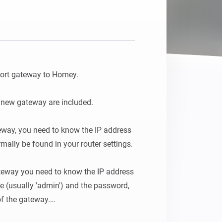
Homey Pro
Ethernet Adapter
Connectez-vous à votre
réseau Ethernet câblé.
ort gateway to Homey.

d new gateway are included.

teway, you need to know the IP address 
ally be found in your router settings.

teway you need to know the IP address 
 (usually 'admin') and the password, 
f the gateway.
