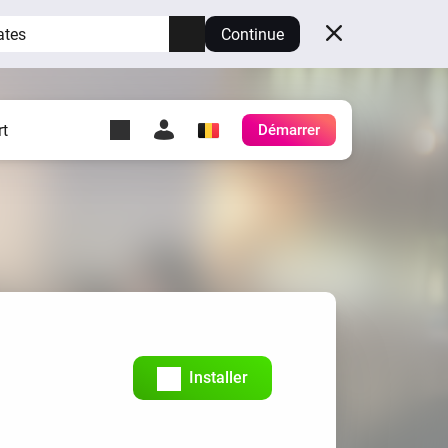
ates
Continue
t
Démarrer
y Self-Hosted Server
es
ez votre propre Homey.
h
Self-Hosted Server
Exécutez Homey sur votre
matériel.
Installer