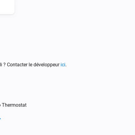
Intergas Incomfort
Change target temperature by
Degrees
°C
i ? Contacter le développeur
ici
.
o Thermostat