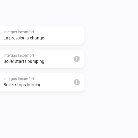
Intergas Incomfort
La pression a changé
Intergas Incomfort
i
Boiler starts pumping
Intergas Incomfort
i
Boiler stops burning