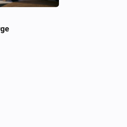
If you need support, you can u
page.
rge