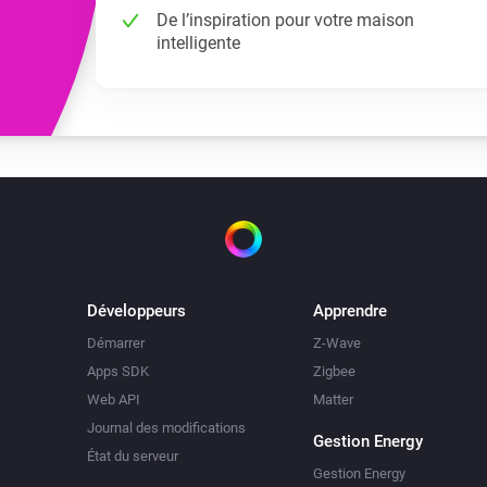
De l’inspiration pour votre maison
intelligente
Développeurs
Apprendre
Démarrer
Z-Wave
Apps SDK
Zigbee
Web API
Matter
Journal des modifications
Gestion Energy
État du serveur
Gestion Energy