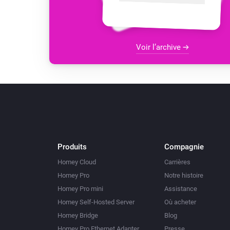
Voir l’archive
Produits
Compagnie
Homey Cloud
Carrières
Homey Pro
Notre histoire
Homey Pro mini
Assistance
Homey Self-Hosted Server
Où acheter
Homey Bridge
Blog
Homey Pro Ethernet Adapter
Presse