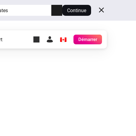
ates
Continue
t
Démarrer
y Self-Hosted Server
es
ez votre propre Homey.
h
Self-Hosted Server
Exécutez Homey sur votre
matériel.