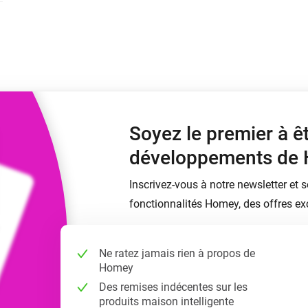
Moods
commandés
d personnalisés.
Choisissez ou créez des préréglages de
o et Homey Self-Hosted Server.
lumière.
domotiques pour vous.
Homey Pro
Ethernet Adapter
tivité sans
tocoles.
Connectez-vous à votre
réseau Ethernet câblé.
Soyez le premier à ê
développements de
Inscrivez-vous à notre newsletter et 
fonctionnalités Homey, des offres exc
Ne ratez jamais rien à propos de
Homey
Des remises indécentes sur les
produits maison intelligente