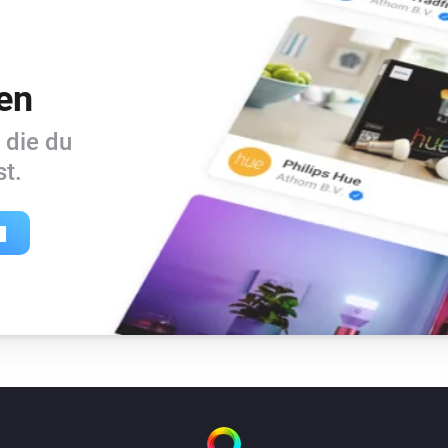
en
 die du
t.