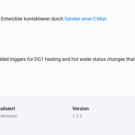
Check if your app meets App S
> homey app validate --level p
 Entwickler kontaktieren durch
Senden einer E-Mail
.
Step 6: Publish to Homey App 
Submit your app for review:

> homey app publish

dded triggers for DG1 heating and hot water status changes that 
TROUBLESHOOTING

===============

ERROR: "npm error missing: n
SOLUTION: You forgot Step 3.
folder, then try building again.
alisiert
Version
7 Monaten
1.3.2
WARNING: "Could not find a 
This is normal and can be ign