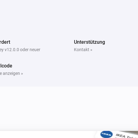
automatically.

ERROR: "Authentication failed"
Check your Eplucon Portal us
rdert
Unterstützung
TIP: Use `homey app run` to s
y v12.0.0 oder neuer
Kontakt »
lcode
e anzeigen »