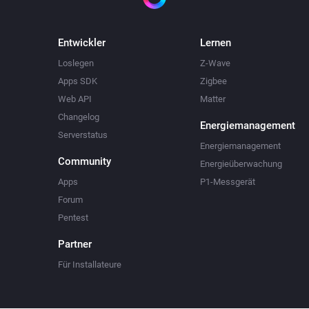
Entwickler
Lernen
Loslegen
Z-Wave
Apps SDK
Zigbee
Web API
Matter
Changelog
Energiemanagement
Serverstatus
Energiemanagement
Community
Energieüberwachung
Apps
P1-Messgerät
Forum
Pentest
Partner
Für Installateure