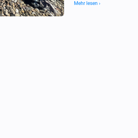
Mehr lesen ›
INSTALLATION & DEVELOPME
=======================
Prerequisites:

- Homey Pro (2016 - 2023 mod
- Computer with Node.js instal
- Command line interface (Te
Step 1: Install Homey CLI

> npm install -g homey

Step 2: Log in to Homey

> homey login

Step 3: Setup Project (CRITIC