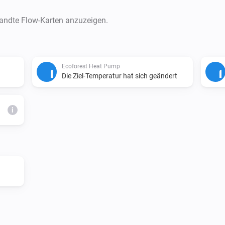
Navigate to the homey-app dir
> cd /path/to/homey-app

wandte Flow-Karten anzuzeigen.
Install dependencies BEFORE b
> npm install

Ecoforest Heat Pump
Die Ziel-Temperatur hat sich geändert
This installs node-fetch and o
i
Step 4: Build & Run Locally

Build the app:

> homey app build

Run it on your Homey for testi
> homey app run

Step 5: Validation (Before Pub