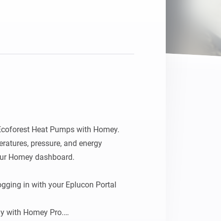
Homey Pro
Ethernet Adapter
Stelle eine Verbindung mit
deinem Ethernet-Netzwerk
her.
Ecoforest Heat Pumps with Homey.

ratures, pressure, and energy 
our Homey dashboard.

ging in with your Eplucon Portal 
y with Homey Pro.
