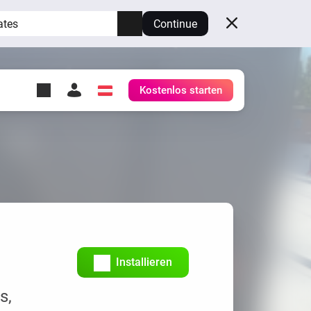
ates
Continue
Kostenlos starten
y Self-Hosted Server
ge
deinen eigenen Homey.
h
Self-Hosted Server
Lass Homey auf deiner
Hardware laufen.
Installieren
s,