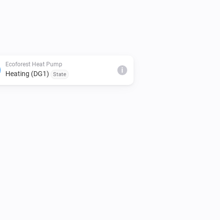
ectory:

uilding:

Ecoforest Heat Pump
i
Heating (DG1)
State
ther required packages.

ng:

lishing)
