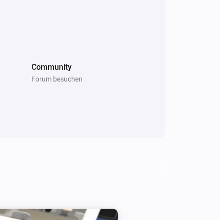
 during pairing

ername and password are correct.

Community
ee live logs and debug issues in real-
Forum besuchen