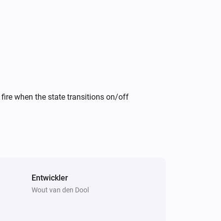
tore requirements:

ublish

Store

fire when the state transitions on/off
ode-fetch@^2.6.7"

 Run `npm install` in the homey-app 


Entwickler
Wout van den Dool
Homey Compose app.json manifest"

ored. The build process handles it 