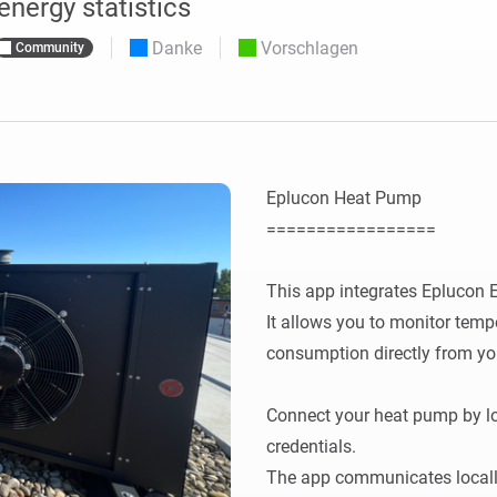
energy statistics
Moods
ashboards.
Wähle oder erstelle Voreinstellungen für die
en
Beleuchtung.
Danke
Vorschlagen
Community
 und Homey Self-Hosted Server.
rt-Home-Geräte für Sie.
Homey Energy Dongle
kabellose
Überwachen Sie den
 sechs
Stromverbrauch Ihres
Hauses in Echtzeit.
Eplucon Heat Pump

=================

This app integrates Eplucon 
It allows you to monitor tempe
consumption directly from y
Connect your heat pump by log
credentials.

The app communicates locall