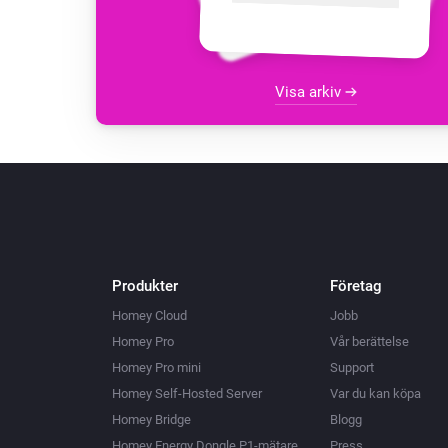
Visa arkiv
Produkter
Företag
Homey Cloud
Jobb
Homey Pro
Vår berättelse
Homey Pro mini
Support
Homey Self-Hosted Server
Var du kan köpa
Homey Bridge
Blogg
Homey Energy Dongle P1-mätare
Press