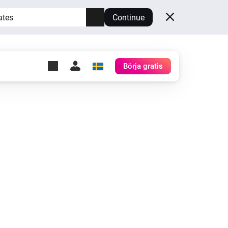
ates
Continue
Börja gratis
y Self-Hosted Server
gg
rd för din egen Homey.
h
Self-Hosted Server
Kör Homey på din hårdvara.