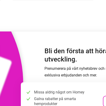
Moods
ntpaneler.
Välj eller skapa förinställningar för
belysning.
 och Homey Self-Hosted Server.
 för dig.
Homey Energy Dongle
sa
Övervaka ditt hems
 sex
energianvändning i realtid.
Bli den första att h
utveckling.
Prenumerera på vårt nyhetsbrev och s
exklusiva erbjudanden och mer.
Missa aldrig något om Homey
Galna rabatter på smarta
hemprodukter