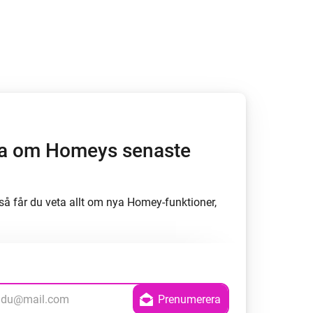
Homey Pro
Ethernet-adapter
Anslut till ditt trådbundna
Ethernet-nätverk.
öra om Homeys senaste
å får du veta allt om nya Homey-funktioner,