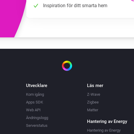
Inspiration för ditt smarta hem
Utvecklare
Läs mer
Kom igång
Z-Wave
Apps SDK
Zigbee
Web API
Matter
Ändringslogg
Hantering av Energy
Serverstatus
Hantering av Energy