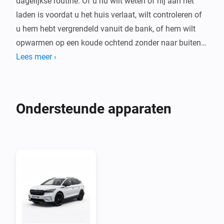
dagelijkse routine. Of u nu wilt weten of hij aan het 
laden is voordat u het huis verlaat, wilt controleren of 
u hem hebt vergrendeld vanuit de bank, of hem wilt 
opwarmen op een koude ochtend zonder naar buiten 
te gaan, deze app brengt uw voertuig precies daar 
Lees meer ›
waar uw slimme woning al is.

Door uw Škoda te verbinden met Homey kunt u hem 
Ondersteunde apparaten
weven in de automatiseringen die uw thuisleven al 
gemakkelijker maken. Stel de klimatisering in om te 
starten wanneer uw wekker gaat, of ontvang een 
melding wanneer uw batterij volledig is opgeladen — 