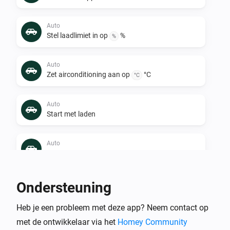
Auto
Stel laadlimiet in op
%
%
Auto
Zet airconditioning aan op
°C
°C
Auto
Start met laden
Auto
Zet airconditioning uit
Auto
Ondersteuning
Stop met laden
Heb je een probleem met deze app? Neem contact op
met de ontwikkelaar via het
Homey Community