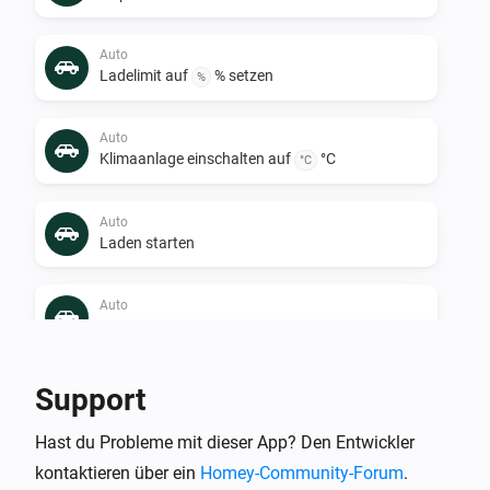
Auto
Ladelimit auf
% setzen
%
Auto
Klimaanlage einschalten auf
°C
°C
Auto
Laden starten
Auto
Klimaanlage ausschalten
Auto
Support
Laden stoppen
Hast du Probleme mit dieser App? Den Entwickler
kontaktieren über ein
Homey-Community-Forum
.