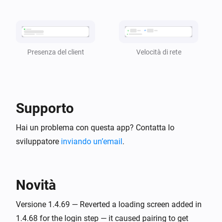
è diventato
cliente
stato
TP-Link Deco
i
L'utilizzo della CPU è [[cpu_usage]]
Velocità di rete
Presenza del client
TP-Link Deco
i
L'utilizzo della memoria è [[mem_usage]]
Supporto
E...
Hai un problema con questa app? Contatta lo
TP-Link Deco
è online
sviluppatore
inviando un’email
.
cliente
TP-Link Deco
i
è presente nella Deco Mesh
cliente
Novità
Versione 1.4.69 — Reverted a loading screen added in
Poi...
1.4.68 for the login step — it caused pairing to get