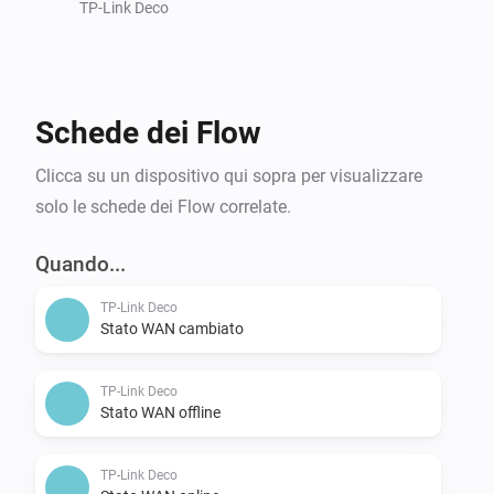
connettività senza soluzione di continuità che l'app 
TP-Link Deco
TP-Link Deco porta alla tua smart home Homey. 
Gestisci la tua rete come mai prima d'ora e mantieni la 
tua vita digitale senza intoppi. Con TP-Link Deco e 
Schede dei Flow
Homey, sei sempre responsabile della tua 
connessione. Rimani connesso, rimani fiducioso con 
Clicca su un dispositivo qui sopra per visualizzare
TP-Link Deco Control.
solo le schede dei Flow correlate.
Quando...
TP-Link Deco
Stato WAN cambiato
TP-Link Deco
Stato WAN offline
TP-Link Deco