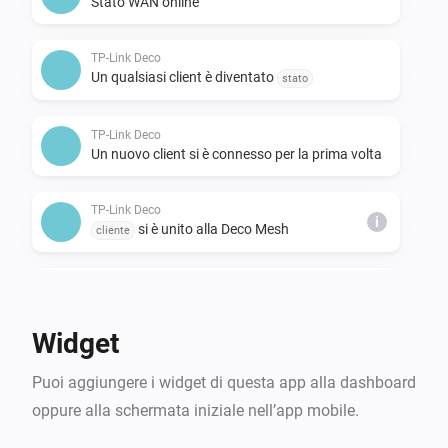
Stato WAN online
TP-Link Deco
Un qualsiasi client è diventato
stato
TP-Link Deco
Un nuovo client si è connesso per la prima volta
TP-Link Deco
i
si è unito alla Deco Mesh
cliente
TP-Link Deco
i
ha lasciato la Deco Mesh
cliente
Widget
TP-Link Deco
Puoi aggiungere i widget di questa app alla dashboard
ha cambiato nodo Deco
cliente
oppure alla schermata iniziale nell’app mobile.
TP-Link Deco