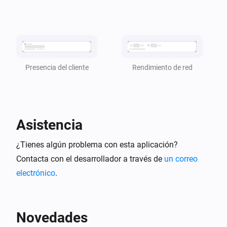
se convirtió en
cliente
estado
TP-Link Deco
i
El uso de CPU es [[cpu_usage]]
Rendimiento de red
Presencia del cliente
TP-Link Deco
i
El uso de memoria es [[mem_usage]]
Y...
Asistencia
TP-Link Deco
está en línea
¿Tienes algún problema con esta aplicación?
cliente
Contacta con el desarrollador a través de
un correo
electrónico
.
TP-Link Deco
i
está presente en la Deco Mesh
cliente
Entonces...
Novedades