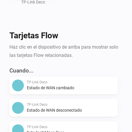
conexión fluida que la App TP-Link Deco aporta a tu 
TP-Link Deco
hogar inteligente con Homey. Gestiona tu red como 
nunca antes y mantén tu vida digital funcionando sin 
problemas. Con TP-Link Deco y Homey, siempre estás 
Tarjetas Flow
al mando de tu conexión. Mantente conectado y 
confiado con el Control TP-Link Deco.
Haz clic en el dispositivo de arriba para mostrar solo
las tarjetas Flow relacionadas.
Cuando...
TP-Link Deco
Estado de WAN cambiado
TP-Link Deco
Estado de WAN desconectado
TP-Link Deco