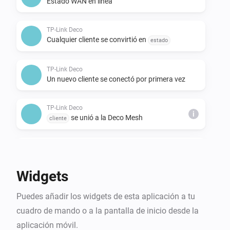
Estado WAN en línea
TP-Link Deco
Cualquier cliente se convirtió en
estado
TP-Link Deco
Un nuevo cliente se conectó por primera vez
TP-Link Deco
i
se unió a la Deco Mesh
cliente
TP-Link Deco
i
abandonó la Deco Mesh
cliente
Widgets
TP-Link Deco
Puedes añadir los widgets de esta aplicación a tu
cambió de nodo Deco
cliente
cuadro de mando o a la pantalla de inicio desde la
aplicación móvil.
TP-Link Deco