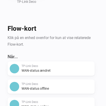
Homey smart hjem. Administrer dit netværk som 
TP-Link Deco
aldrig før, og hold dit digitale liv kørende uden 
afbrydelser. Med TP-Link Deco og Homey er du altid i 
kontrol over din forbindelse. Bliv forbundet, bliv 
Flow-kort
selvsikker med TP-Link Deco Control.
Klik på en enhed ovenfor for kun at vise relaterede
Flow-kort.
Når...
TP-Link Deco
WAN-status ændret
TP-Link Deco
WAN-status offline
TP-Link Deco