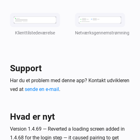
TP-Link Deco
blev
klient
status
TP-Link Deco
i
CPU-brug er [[cpu_usage]]
Netværksgennemstrømning
Klienttilstedeværelse
TP-Link Deco
i
Hukommelsesforbruget er [[mem_usage]]
Support
Og...
Har du et problem med denne app? Kontakt udvikleren
TP-Link Deco
ved at
sende en e-mail
.
er online
klient
TP-Link Deco
Hvad er nyt
i
er til stede i Deco Mesh
klient
Version 1.4.69 — Reverted a loading screen added in
Så...
1.4.68 for the login step — it caused pairing to get