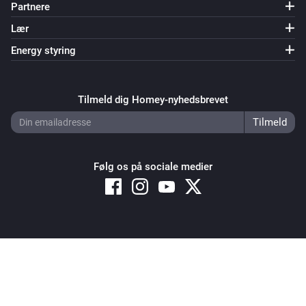
Partnere
Lær
Energy styring
Tilmeld dig Homey-nyhedsbrevet
Følg os på sociale medier
Copyright © 2026 Athom B.V. – All rights reserved
Privacy and Cookie Notice
|
Terms and Conditions