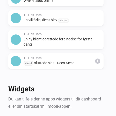
WAN-status online
TP-Link Deco
En vilkårlig klient blev
status
TP-Link Deco
En ny klient oprettede forbindelse for første
gang
TP-Link Deco
i
sluttede sig til Deco Mesh
klient
TP-Link Deco
i
forlod Deco Mesh
klient
Widgets
TP-Link Deco
Du kan tilføje denne apps widgets til dit dashboard
skiftede Deco-knudepunkt
klient
eller din startskærm i mobil-appen.