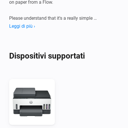
on paper from a Flow.

Please understand that it's a really simple 
implementation that might not work perfectly with 
Leggi di più ›
your printer.
Dispositivi supportati