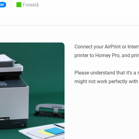
Foreslå
iel
 og Homey Self-Hosted Server.
elektronik til dig.
Homey Pro
Ethernet Adapter
e
seks
Opret forbindelse til dit
kablede Ethernet-netværk.
Connect your AirPrint or Inter
printer to Homey Pro, and prin
Please understand that it's a 
might not work perfectly with 