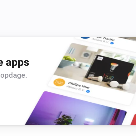
e apps
t opdage.