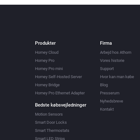
Produkter
Firma
Homey Cloud
Arbejd hos Athom
Homey Pro
Vores historie
Homey Pro mini
Support
Homey Self-Hosted Server
Hvor kan man købe
Homey Bridge
Blog
Homey Pro Ethernet Adapter
Presserum
Nyhedsbreve
Bedste købsvejledninger
Kontakt
Motion Sensors
Smart Door Locks
Smart Thermostats
Smart LED Strips