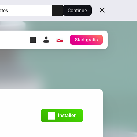
ates
Continue
Start gratis
y Self-Hosted Server
æg
rt for din egen Homey.
h
Self-Hosted Server
Kør Homey på din hardware.
Installer