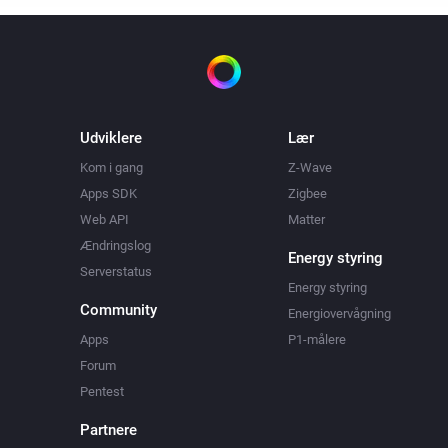
Udviklere
Lær
Kom i gang
Z-Wave
Apps SDK
Zigbee
Web API
Matter
Ændringslog
Energy styring
Serverstatus
Energy styring
Community
Energiovervågning
Apps
P1-målere
Forum
Pentest
Partnere