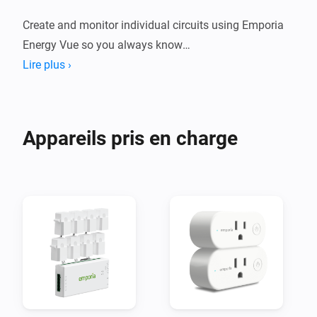
Create and monitor individual circuits using Emporia 
Energy Vue so you always know

exactly where the energy in your home goes. Set flows 
Lire plus ›
to alert you when energy demands

change, for example when the dish washer finishes or 
Appareils pris en charge