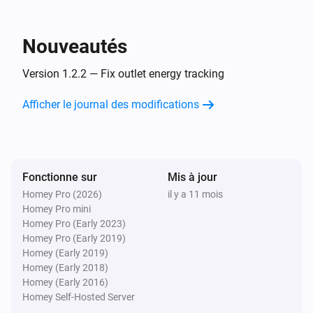
Emporia Vue Outlet
Activer
Nouveautés
Emporia Vue Outlet
Version 1.2.2 — Fix outlet energy tracking
Désactiver
Afficher le journal des modifications
Emporia Vue Outlet
Alterner activé ou désactivé
Fonctionne sur
Mis à jour
Homey Pro (2026)
il y a 11 mois
Homey Pro mini
Homey Pro (Early 2023)
Homey Pro (Early 2019)
Homey (Early 2019)
Homey (Early 2018)
Homey (Early 2016)
Homey Self-Hosted Server