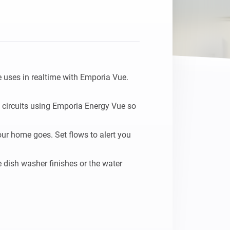
Homey Pro
Ethernet Adapter
Connectez-vous à votre
réseau Ethernet câblé.
uses in realtime with Emporia Vue.

 circuits using Emporia Energy Vue so 
ur home goes. Set flows to alert you 
dish washer finishes or the water 