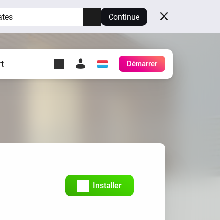
ates
Continue
t
Démarrer
y Self-Hosted Server
es
ez votre propre Homey.
h
Self-Hosted Server
Exécutez Homey sur votre
matériel.
Installer