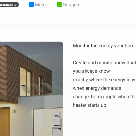
Merci
Suggérer
mmunauté
Moods
commandés
d personnalisés.
Choisissez ou créez des préréglages de
o et Homey Self-Hosted Server.
lumière.
domotiques pour vous.
Homey Energy Dongle
tivité sans
Surveillez la consommation
tocoles.
d’énergie de votre maison en
temps réel.
Monitor the energy your home 
Create and monitor individual
you always know

exactly where the energy in yo
when energy demands

change, for example when the 