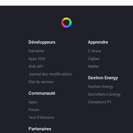
Développeurs
Apprendre
Démarrer
Z-Wave
Apps SDK
Zigbee
Web API
Matter
Journal des modifications
Gestion Energy
État du serveur
Gestion Energy
Communauté
Surveillance Energy
Apps
Compteurs P1
Forum
Test d’intrusion
Partenaires