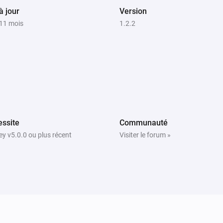
à jour
Version
a 11 mois
1.2.2
ssite
Communauté
y v5.0.0 ou plus récent
Visiter le forum »