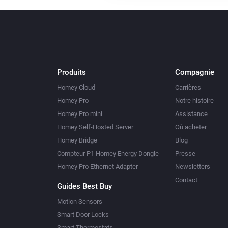
Produits
Compagnie
Homey Cloud
Carrières
Homey Pro
Notre histoire
Homey Pro mini
Assistance
Homey Self-Hosted Server
Où acheter
Homey Bridge
Blog
Compteur P1 Homey Energy Dongle
Presse
Homey Pro Ethernet Adapter
Newsletters
Contact
Guides Best Buy
Motion Sensors
Smart Door Locks
Smart Thermostats