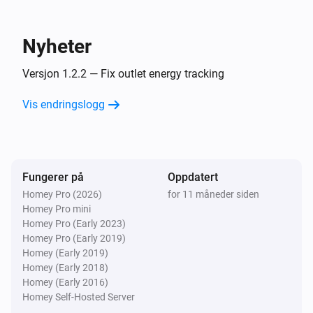
Emporia Vue Outlet
Slå på
Nyheter
Emporia Vue Outlet
Versjon 1.2.2 — Fix outlet energy tracking
Slå av
Vis endringslogg
Emporia Vue Outlet
Veksle mellom på og av
Fungerer på
Oppdatert
Homey Pro (2026)
for 11 måneder siden
Homey Pro mini
Homey Pro (Early 2023)
Homey Pro (Early 2019)
Homey (Early 2019)
Homey (Early 2018)
Homey (Early 2016)
Homey Self-Hosted Server