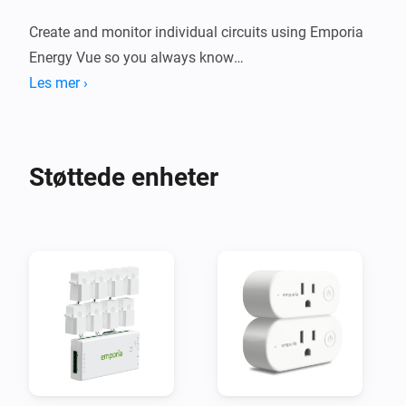
Create and monitor individual circuits using Emporia 
Energy Vue so you always know

exactly where the energy in your home goes. Set flows 
Les mer ›
to alert you when energy demands

change, for example when the dish washer finishes or 
Støttede enheter