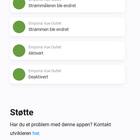
Strømmåleren ble endret
Emporia Vue Outlet
Strømmen ble endret
Emporia Vue Outlet
Aktivert
Emporia Vue Outlet
Deaktivert
Og …
Emporia Vue Outlet
Støtte
Er slått på
Har du et problem med denne appen? Kontakt
utvikleren
her
.
Så …