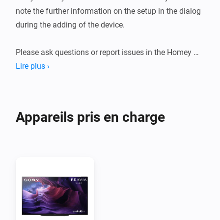
note the further information on the setup in the dialog 
during the adding of the device.

Please ask questions or report issues in the Homey 
forum post linked below.

Lire plus ›
Error messages or enhancement requests can be 
reported as an issue in the Homey forum post or in the 
Github repository.
Appareils pris en charge