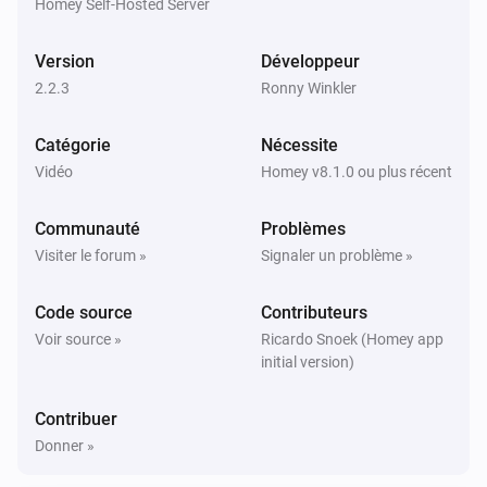
Homey Self-Hosted Server
Sony BRAVIA Android TV
Screen is off
Version
Développeur
2.2.3
Ronny Winkler
Alors...
Catégorie
Nécessite
Sony BRAVIA Android TV
Activer
Vidéo
Homey v8.1.0 ou plus récent
Communauté
Problèmes
Sony BRAVIA Android TV
Désactiver
Visiter le forum »
Signaler un problème »
Code source
Contributeurs
Sony BRAVIA Android TV
Alterner activé ou désactivé
Voir source »
Ricardo Snoek (Homey app
initial version)
Sony BRAVIA Android TV
Une chaîne vers le haut
Contribuer
Donner »
Sony BRAVIA Android TV