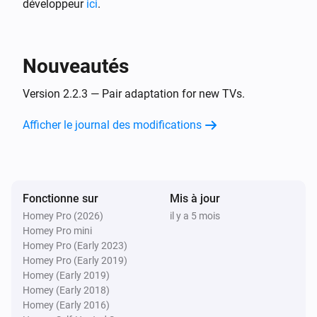
développeur
ici
.
Et...
Sony BRAVIA Android TV
Nouveautés
Est activé
Version 2.2.3 — Pair adaptation for new TVs.
Sony BRAVIA Android TV
La sortie audio est
Afficher le journal des modifications
...
Sony BRAVIA Android TV
Audio output is
Audio output
Fonctionne sur
Mis à jour
Homey Pro (2026)
il y a 5 mois
Sony BRAVIA Android TV
Homey Pro mini
TV is available
Homey Pro (Early 2023)
Homey Pro (Early 2019)
Sony BRAVIA Android TV
Homey (Early 2019)
Input is
Input
Homey (Early 2018)
Homey (Early 2016)