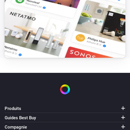
Définir le volume sur
%
Sony BRAVIA Android TV
i
Définir le volume relatif
%
Sony BRAVIA Android TV
Définir la sortie audio sur
...
Sony BRAVIA Android TV
Start app
App
Sony BRAVIA Android TV
Set audio output to
...
Produits
Sony BRAVIA Android TV
Select input
Input
Guides Best Buy
Compagnie