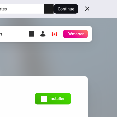
ates
Continue
t
Démarrer
y Self-Hosted Server
es
ez votre propre Homey.
h
Self-Hosted Server
Exécutez Homey sur votre
matériel.
Installer