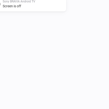
Sony BRAVIA Android TV
Screen is off
Sony BRAVIA Android TV
Alterner activé ou désactivé
Sony BRAVIA Android TV
Augmenter le son
Sony BRAVIA Android TV
Réactiver le son
Sony BRAVIA Android TV
i
Définir le volume relatif
%
Sony BRAVIA Android TV