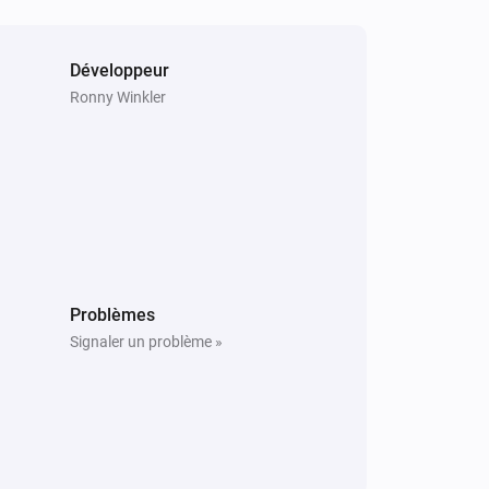
Set audio output to
...
Sony BRAVIA Android TV
Développeur
Select picture mode
Picture mode
Ronny Winkler
Sony BRAVIA Android TV
Select TV source
and channel
TV source
TV channel
Problèmes
Signaler un problème »