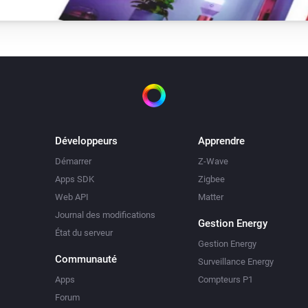
Développeurs
Apprendre
Démarrer
Z-Wave
Apps SDK
Zigbee
Web API
Matter
Journal des modifications
Gestion Energy
État du serveur
Gestion Energy
Communauté
Surveillance Energy
Apps
Compteurs P1
Forum