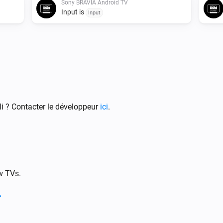
Sony BRAVIA Android TV
Input is
Input
Sony BRAVIA Android TV
Désactiver
Sony BRAVIA Android TV
i ? Contacter le développeur
ici
.
Une châine vers le bas
Sony BRAVIA Android TV
Mettre le volume en sourdine
w TVs.
Sony BRAVIA Android TV
Définir le volume sur
%
Sony BRAVIA Android TV