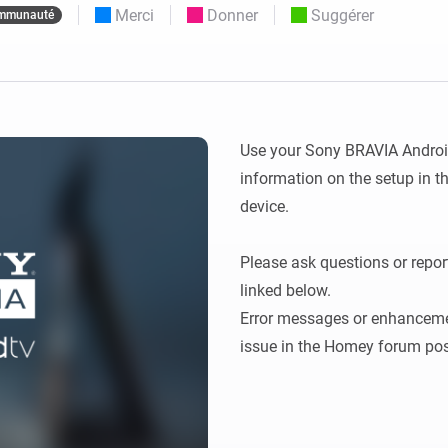
Merci
Donner
Suggérer
mmunauté
Moods
commandés
d personnalisés.
Choisissez ou créez des préréglages de
o et Homey Self-Hosted Server.
lumière.
domotiques pour vous.
Homey Pro
Ethernet Adapter
tivité sans
tocoles.
Connectez-vous à votre
réseau Ethernet câblé.
Use your Sony BRAVIA Android
information on the setup in th
device.

Please ask questions or repor
linked below.

Error messages or enhancemen
issue in the Homey forum post