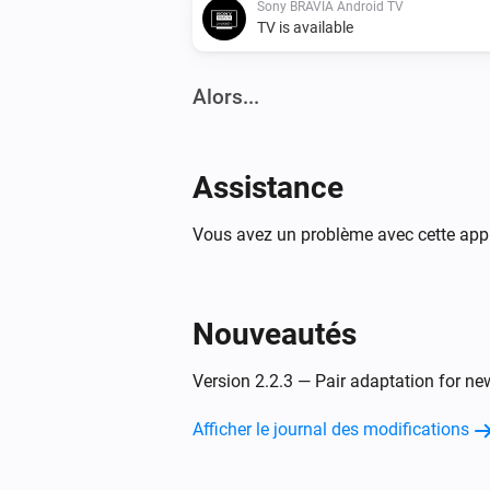
Sony BRAVIA Android TV
TV is available
Alors...
Sony BRAVIA Android TV
Activer
Assistance
Sony BRAVIA Android TV
Vous avez un problème avec cette appl
Une chaîne vers le haut
Sony BRAVIA Android TV
Nouveautés
Baisser le son
Version 2.2.3 — Pair adaptation for ne
Sony BRAVIA Android TV
Activer ou désactiver le son coupé
Afficher le journal des modifications
Sony BRAVIA Android TV