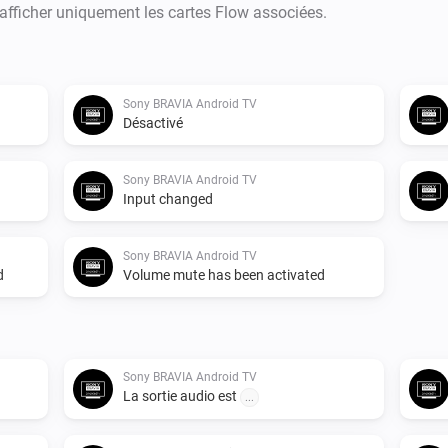
 afficher uniquement les cartes Flow associées.
Sony BRAVIA Android TV
Désactivé
Sony BRAVIA Android TV
Input changed
Sony BRAVIA Android TV
d
Volume mute has been activated
Sony BRAVIA Android TV
La sortie audio est
...