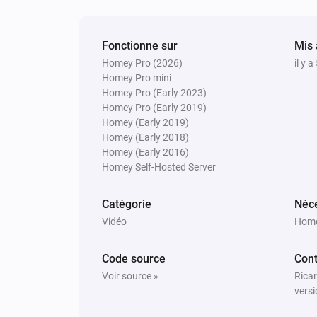
Définir la sortie audio sur
...
Sony BRAVIA Android TV
Fonctionne sur
Mis 
Select input
Input
Homey Pro (2026)
il y 
Homey Pro mini
Homey Pro (Early 2023)
Homey Pro (Early 2019)
Sony BRAVIA Android TV
Homey (Early 2019)
Turn screen on.
Homey (Early 2018)
Homey (Early 2016)
Homey Self-Hosted Server
Sony BRAVIA Android TV
Send wake-on-lan request to
.
TV
Catégorie
Néce
Vidéo
Home
Code source
Cont
Voir source »
Ricar
versi