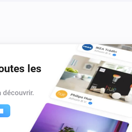
outes les
 découvrir.