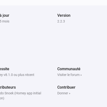
Start app
App
Sony BRAVIA Android TV
à jour
Version
Send remote control command
RC
a 5 mois
2.2.3
command
Sony BRAVIA Android TV
Turn screen off.
ssite
Communauté
y v8.1.0 ou plus récent
Visiter le forum »
ributeurs
Contribuer
do Snoek (Homey app initial
Donner »
on)