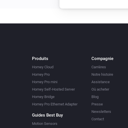
Produits
Compagnie
Homey Cloud
Carrières
Homey Pro
Notre histoire
Homey Pro mini
Assistance
Homey Self-Hosted Server
Où acheter
Homey Bridge
Blog
Homey Pro Ethernet Adapter
Presse
Newsletters
Guides Best Buy
Contact
Motion Sensors