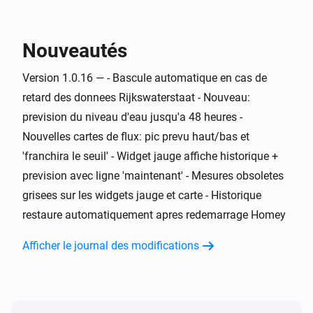
Moniteur d'eau
L'alarme générique est en marche
Nouveautés
Moniteur d'eau
Version 1.0.16 — - Bascule automatique en cas de
i
Niveau de risque est
...
retard des donnees Rijkswaterstaat - Nouveau:
prevision du niveau d'eau jusqu'a 48 heures -
Moniteur d'eau
i
Nouvelles cartes de flux: pic prevu haut/bas et
Tendance est
...
'franchira le seuil' - Widget jauge affiche historique +
prevision avec ligne 'maintenant' - Mesures obsoletes
Moniteur d'eau
i
Alerte hautes eaux est active
grisees sur les widgets jauge et carte - Historique
restaure automatiquement apres redemarrage Homey
Moniteur d'eau
i
Alerte basses eaux est active
Afficher le journal des modifications
Moniteur d'eau
Niveau d'eau est au-dessus de
Niveau (cm
i
cm
NAP)