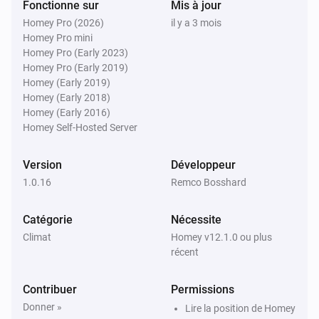
Fonctionne sur
Mis à jour
Homey Pro (2026)
il y a 3 mois
Moniteur d'eau
Homey Pro mini
Niveau d'eau est en dessous de
Niveau (cm
i
Homey Pro (Early 2023)
cm
NAP)
Homey Pro (Early 2019)
Homey (Early 2019)
Homey (Early 2018)
Moniteur d'eau
Homey (Early 2016)
La prevision va
cm dans
...
Niveau (cm NAP)
i
Homey Self-Hosted Server
h
Fenetre (heures)
Version
Développeur
1.0.16
Remco Bosshard
Catégorie
Nécessite
Climat
Homey v12.1.0 ou plus
récent
Contribuer
Permissions
Donner »
Lire la position de Homey