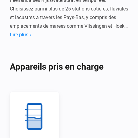
neerlandaises Rijkswaterstaat en temps reel. 
Choisissez parmi plus de 25 stations cotieres, fluviales 
et lacustres a travers les Pays-Bas, y compris des 
emplacements de marees comme Vlissingen et Hoek 
van Holland, et des jauges de rivieres majeures a 
Lire plus ›
Lobith et Eijsden.

Recevez des alertes lorsque le niveau d'eau depasse 
Appareils pris en charge
votre seuil configure. Suivez les tendances et la 
temperature de l'eau ou disponible, avec des donnees 
mises a jour toutes les 10 minutes directement depuis 
Rijkswaterstaat.