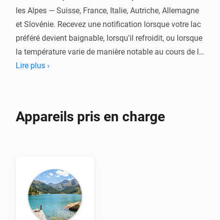
les Alpes — Suisse, France, Italie, Autriche, Allemagne 
et Slovénie. Recevez une notification lorsque votre lac 
préféré devient baignable, lorsqu'il refroidit, ou lorsque 
la température varie de manière notable au cours de la 
journée.

Lire plus ›
Basé sur les simulations scientifiques Alplakes de 
l'Eawag. Pas de compte, pas d'abonnement, pas de 
Appareils pris en charge
dépendance au cloud. Appairez un appareil par lac, 
définissez votre seuil de baignade et laissez vos flows 
faire le travail. Les températures sont issues de 
simulations et sont indicatives — consultez toujours 
les consignes de sécurité locales avant de vous 