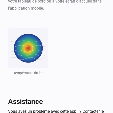
votre tableau de bord ou à votre écran d’accueil dans
l’application mobile.
Lacs alpins
Température du lac principal modifiée
Et...
Lac
L'alarme générique est en marche
Lac
Température est au-dessus de
°C
18
Température du lac
Lac
Température est en dessous de
°C
10
Lac
Assistance
Lac est baignable
Vous avez un problème avec cette appli ? Contacter le