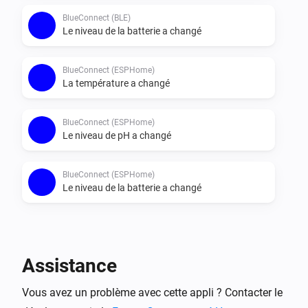
BlueConnect (BLE)
Le niveau de la batterie a changé
BlueConnect (ESPHome)
La température a changé
BlueConnect (ESPHome)
Le niveau de pH a changé
BlueConnect (ESPHome)
Le niveau de la batterie a changé
Alors...
BlueConnect (BLE)
Assistance
Take a measurement
Vous avez un problème avec cette appli ? Contacter le