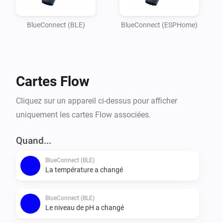
Imagine

your garden lights turning red if the pH balance is off, 
BlueConnect (BLE)
BlueConnect (ESPHome)
or receiving a notification on your phone the moment 
the water

temperature reaches your perfect setting. Whether you 
Cartes Flow
are optimizing energy usage or simply want peace of 
mind that

Cliquez sur un appareil ci-dessus pour afficher
your pool is safe for the family, this integration 
uniquement les cartes Flow associées.
provides the essential data you need to keep your 
outdoor oasis

Quand...
BlueConnect (BLE)
La température a changé
BlueConnect (BLE)
Le niveau de pH a changé