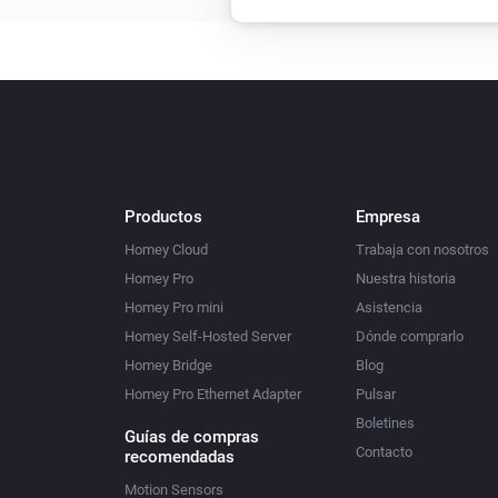
Productos
Empresa
Homey Cloud
Trabaja con nosotros
Homey Pro
Nuestra historia
Homey Pro mini
Asistencia
Homey Self-Hosted Server
Dónde comprarlo
Homey Bridge
Blog
Homey Pro Ethernet Adapter
Pulsar
Boletines
Guías de compras
Contacto
recomendadas
Motion Sensors