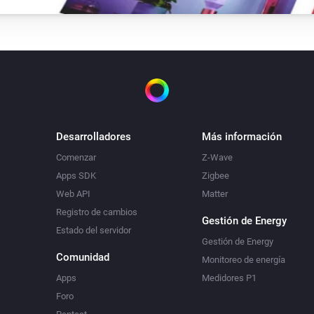
Desarrolladores
Más información
Comenzar
Z-Wave
Apps SDK
Zigbee
Web API
Matter
Registro de cambios
Gestión de Energy
Estado del servidor
Gestión de Energy
Comunidad
Monitoreo de energía
Apps
Medidores P1
Foro