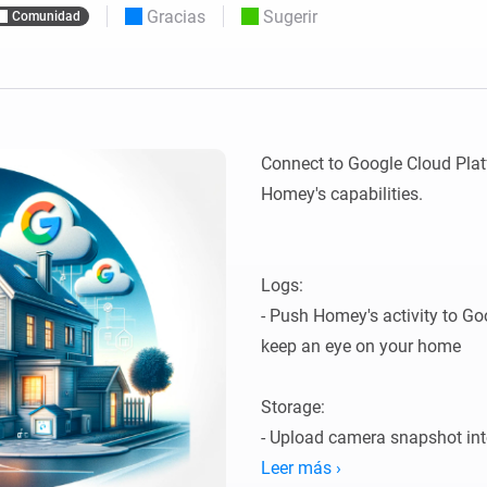
Moods
Gracias
Sugerir
Comunidad
os.
Elige o crea preajustes de iluminación.
ompras
o y Homey Self-Hosted Server.
nteligentes adecuados para ti.
Adaptador de Ethernet
de Homey Pro
tividad
eis
Conéctate por cable a tu red
Ethernet.
Connect to Google Cloud Plat
Homey's capabilities.

Logs:

- Push Homey's activity to Go
keep an eye on your home

Storage:

- Upload camera snapshot into
backup

Leer más ›