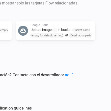
- Create a service account to 
ra mostrar solo las tarjetas Flow relacionadas.
https://console.cloud.googl
-- Give the name of your choic
'roles/logging.logWriter', 'rol
Google Cloud
Upload image
in bucket
-- In the detail of the created 
(empty
...
Bucket name
at
(empty for default setting)
Destination path
create a new JSON key. This 
ación? Contacta con el desarrollador
aquí
.
lication guidelines