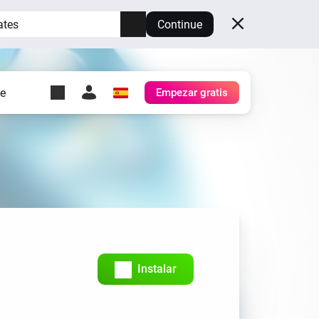
ates
Continue
te
Empezar gratis
y Self-Hosted Server
es
tu propio Homey.
h
Self-Hosted Server
Ejecuta Homey en tu
hardware.
Instalar