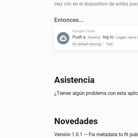
Haz clic en el dispositivo de arriba pa
Entonces...
Google Cloud
Push a
log to
Severity
Logger name 
:
for default setting)
Text
Asistencia
¿Tienes algún problema con esta aplic
Novedades
Versión 1.0.1 — Fix metadata to fit pub