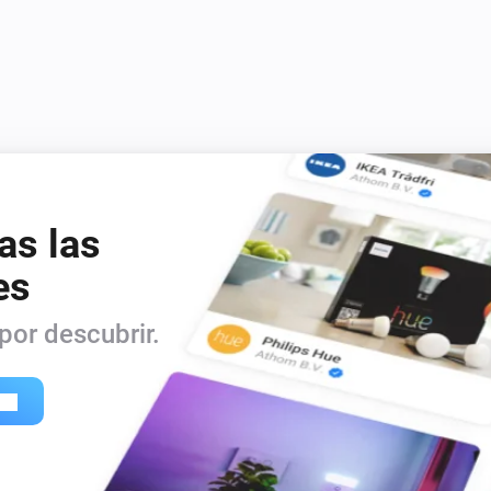
as las
es
or descubrir.