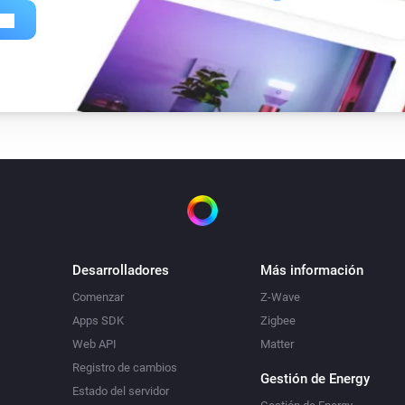
Desarrolladores
Más información
Comenzar
Z-Wave
Apps SDK
Zigbee
Web API
Matter
Registro de cambios
Gestión de Energy
Estado del servidor