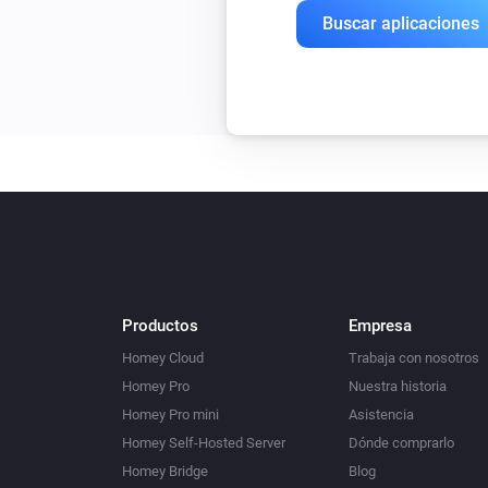
Buscar aplicaciones
Productos
Empresa
Homey Cloud
Trabaja con nosotros
Homey Pro
Nuestra historia
Homey Pro mini
Asistencia
Homey Self-Hosted Server
Dónde comprarlo
Homey Bridge
Blog