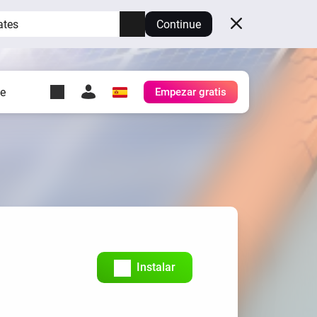
ates
Continue
te
Empezar gratis
y Self-Hosted Server
es
tu propio Homey.
h
Self-Hosted Server
Ejecuta Homey en tu
hardware.
Instalar