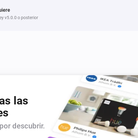
uiere
y v5.0.0 o posterior
as las
es
or descubrir.