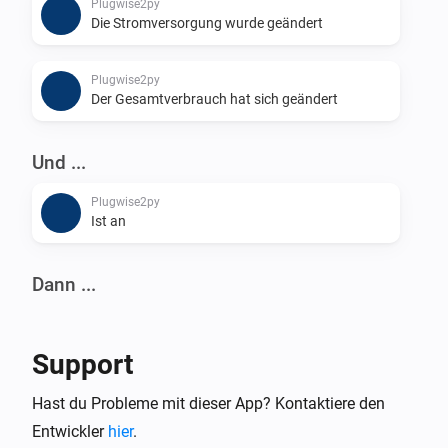
Plugwise2py
Die Stromversorgung wurde geändert
Plugwise2py
Der Gesamtverbrauch hat sich geändert
Und ...
Plugwise2py
Ist an
Dann ...
Plugwise2py
Einschalten
Support
Plugwise2py
Hast du Probleme mit dieser App? Kontaktiere den
Ausschalten
Entwickler
hier
.