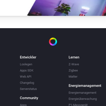
Entwickler
Lernen
Loslegen
Z-Wave
Apps SDK
Zigbee
Web API
Matter
Changelog
Energiemanagement
Serverstatus
Energiemanagement
Community
Energieüberwachung
Apps
P1-Messgerät