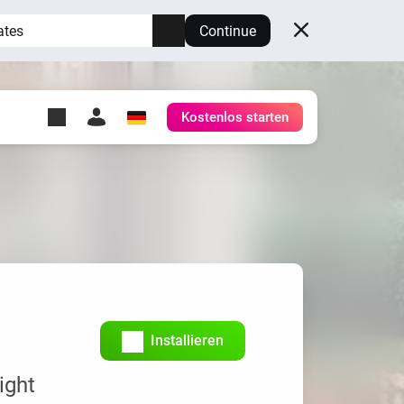
ates
Continue
Kostenlos starten
y Self-Hosted Server
ge
deinen eigenen Homey.
h
Self-Hosted Server
Lass Homey auf deiner
Hardware laufen.
Installieren
ight