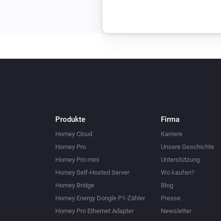
Produkte
Firma
Homey Cloud
Karriere
Homey Pro
Unsere Geschichte
Homey Pro mini
Unterstützung
Homey Self-Hosted Server
Wo kaufen?
Homey Bridge
Blog
Homey Energy Dongle P1-Zähler
Presse
Homey Pro Ethernet Adapter
Newsletter