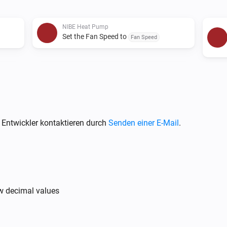
For any issues or requests, pl
NIBE Heat Pump
Set the Fan Speed to
Fan Speed
NIBE Heat Pump
Set the target temeprature of zone
Zone
to
Value
 Entwickler kontaktieren durch
Senden einer E-Mail
.
ow decimal values