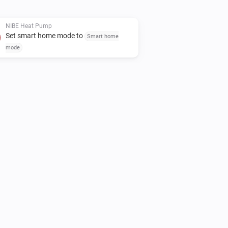
ease use the "Report an issue" link
NIBE Heat Pump
Set smart home mode to
Smart home
mode