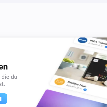
en
 die du
t.