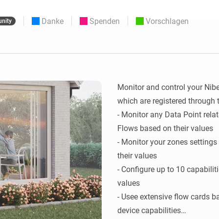
Moods
ashboards.
Wähle oder erstelle Voreinstellungen für die
en
Beleuchtung.
Danke
Spenden
Vorschlagen
nity
 und Homey Self-Hosted Server.
rt-Home-Geräte für Sie.
Homey Energy Dongle
kabellose
Überwachen Sie den
 sechs
Stromverbrauch Ihres
Hauses in Echtzeit.
Monitor and control your Nib
which are registered through 
- Monitor any Data Point rel
Flows based on their values

- Monitor your zones setting
their values

- Configure up to 10 capabili
values

- Usee extensive flow cards b
device capabilities
