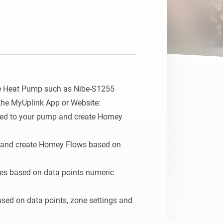
Homey Pro
Ethernet Adapter
Stelle eine Verbindung mit
deinem Ethernet-Netzwerk
her.
e Heat Pump such as Nibe-S1255 
the MyUplink App or Website:

ated to your pump and create Homey 
s and create Homey Flows based on 
ties based on data points numeric 
ased on data points, zone settings and 