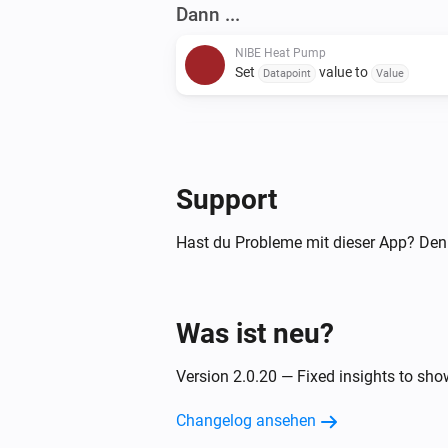
Dann ...
NIBE Heat Pump
Set
value to
Datapoint
Value
NIBE Heat Pump
Set
of zone
to
Setting
Zone
Value
Support
Hast du Probleme mit dieser App? Den
Was ist neu?
Version 2.0.20 — Fixed insights to sh
Changelog ansehen