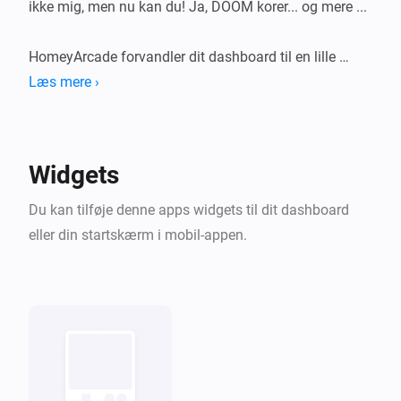
ikke mig, men nu kan du! Ja, DOOM korer... og mere ...

HomeyArcade forvandler dit dashboard til en lille 
retromaskine med et voksende bibliotek af klassiske 
Læs mere ›
shareware-spil, der kan spilles direkte i en widget. Valg 
et spil, valg et konsol-skin, og spil uden at forlade 
Homey.

Widgets
Alle inkluderede titler er historiske shareware/freeware-
Du kan tilføje denne apps widgets til dit dashboard
eller din startskærm i mobil-appen.