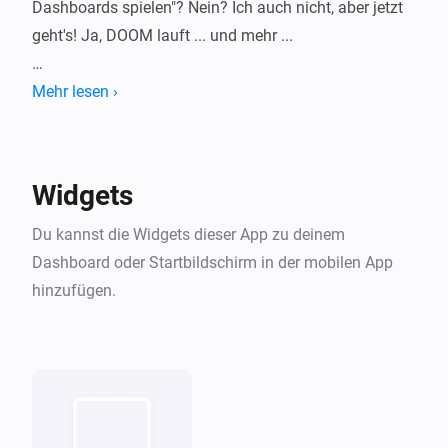
Dashboards spielen"? Nein? Ich auch nicht, aber jetzt 
geht's! Ja, DOOM lauft ... und mehr ...

HomeyArcade verwandelt dein Dashboard in eine 
Mehr lesen ›
kleine Retro-Maschine mit einer wachsenden 
Bibliothek klassischer Shareware-Spiele, direkt in 
einem Widget spielbar. Spiel auswahlen, Konsolen-
Widgets
Skin auswahlen und direkt in Homey loslegen.

Du kannst die Widgets dieser App zu deinem
Alle enthaltenen Titel sind historische 
Dashboard oder Startbildschirm in der mobilen App
Shareware-/Freeware-Distributionen ihrer 
hinzufügen.