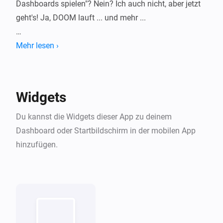
Dashboards spielen"? Nein? Ich auch nicht, aber jetzt 
geht's! Ja, DOOM lauft ... und mehr ...

HomeyArcade verwandelt dein Dashboard in eine 
Mehr lesen ›
kleine Retro-Maschine mit einer wachsenden 
Bibliothek klassischer Shareware-Spiele, direkt in 
einem Widget spielbar. Spiel auswahlen, Konsolen-
Widgets
Skin auswahlen und direkt in Homey loslegen.

Du kannst die Widgets dieser App zu deinem
Alle enthaltenen Titel sind historische 
Dashboard oder Startbildschirm in der mobilen App
Shareware-/Freeware-Distributionen ihrer 
hinzufügen.