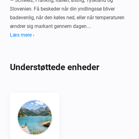
— Schweiz, Frankrig, Italien, Østrig, Tyskland og 
Slovenien. Få beskeder når din yndlingssø bliver 
badevenlig, når den køles ned, eller når temperaturen 
ændrer sig markant gennem dagen.

Læs mere ›
Drevet af Eawags videnskabelige søsimuleringer 
(Alplakes). Ingen konto, intet abonnement, ingen 
skyafhængighed. Forbind én enhed per sø, indstil din 
Understøttede enheder
badetærskel, og lad dine flows klare resten. 
Temperaturerne er vejledende simuleringsdata — tjek 