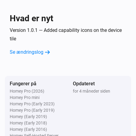
Sø
Hvad er nyt
Opdater søens data
Version 1.0.1 — Added capability icons on the device
tile
Se ændringslog
Fungerer på
Opdateret
Homey Pro (2026)
for 4 måneder siden
Homey Pro mini
Homey Pro (Early 2023)
Homey Pro (Early 2019)
Homey (Early 2019)
Homey (Early 2018)
Homey (Early 2016)
Homey Self-Hosted Server