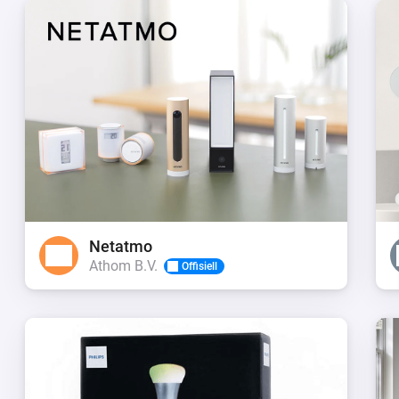
Netatmo
Athom B.V.
Offisiell