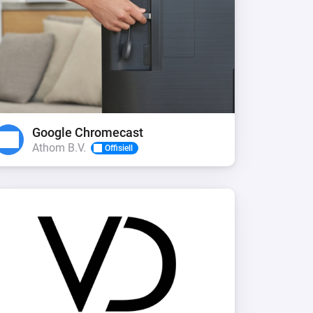
Google Chromecast
Athom B.V.
Offisiell