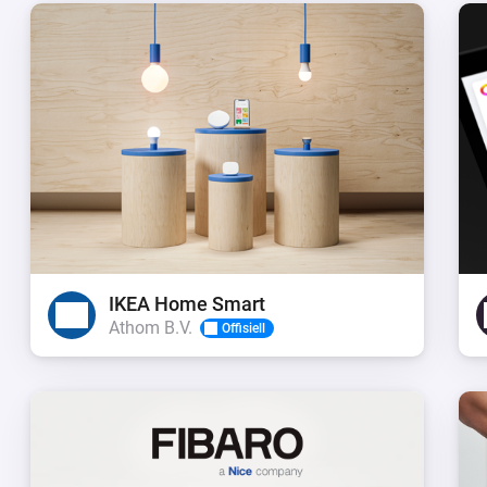
IKEA Home Smart
Athom B.V.
Offisiell