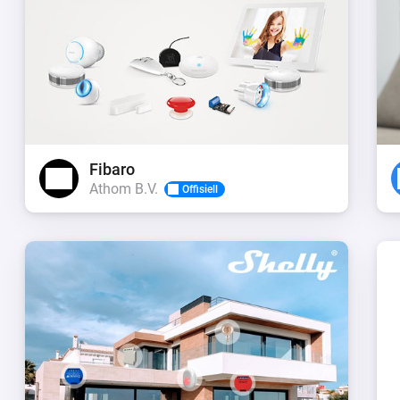
Fibaro
Athom B.V.
Offisiell