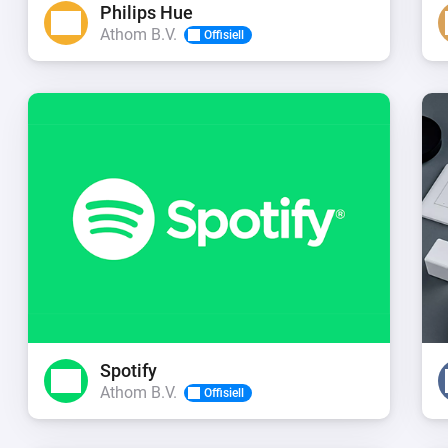
Philips Hue
Athom B.V.
Offisiell
Spotify
Athom B.V.
Offisiell