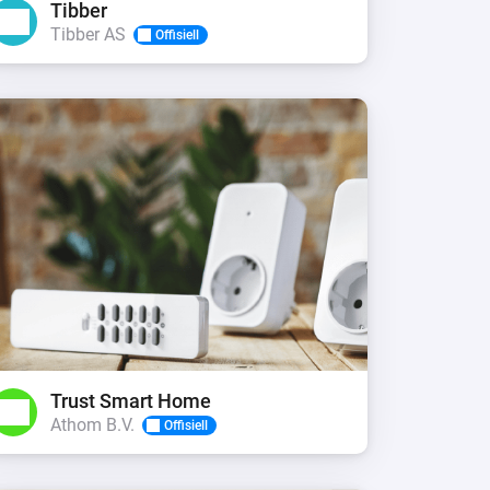
Tibber
Tibber AS
Offisiell
Trust Smart Home
Athom B.V.
Offisiell