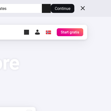
ates
Continue
Start gratis
y Self-Hosted Server
gg
re
rt for din egen Homey.
h
Self-Hosted Server
Kjør Homey på maskinvaren
din.