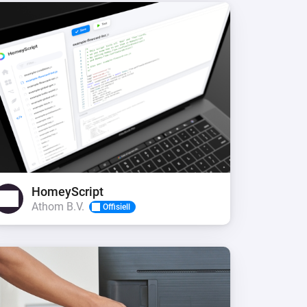
HomeyScript
Athom B.V.
Offisiell