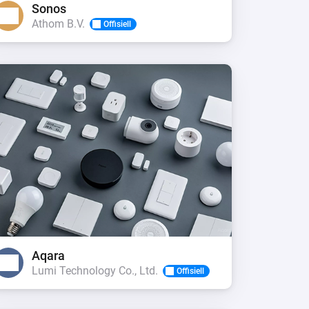
Sonos
Athom B.V.
Offisiell
Aqara
Lumi Technology Co., Ltd.
Offisiell