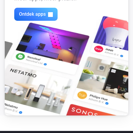
Uitgezet
Ontdek apps
In Wall Meter Switch PAN03
Het vermogen is veranderd
In Wall Meter Switch PAN03
De stroommeter is veranderd
Outdoor Motion Sensor PSP05
Het accuniveau is veranderd
Outdoor Motion Sensor PSP05
De bewegingsmelder gaat aan
Outdoor Motion Sensor PSP05
De bewegingsmelder gaat uit