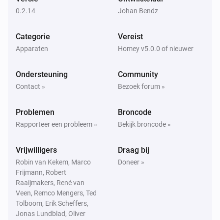
Het sabotagealarm gaat aan
0.2.14
Johan Bendz
Flood sensor PAT02-1C
Categorie
Vereist
Het sabotagealarm gaat uit
Apparaten
Homey v5.0.0 of nieuwer
In Wall Dimmer PAD07
Ondersteuning
Community
Aangezet
Contact »
Bezoek forum »
In Wall Dimmer PAD07
Problemen
Broncode
Uitgezet
Rapporteer een probleem »
Bekijk broncode »
In Wall Dimmer PAD07
Vrijwilligers
Draag bij
Het dim-niveau is veranderd
Robin van Kekem, Marco
Doneer »
Frijmann, Robert
In Wall Dual relay PAN04-1 (Switch-A)
Raaijmakers, René van
Aangezet
Veen, Remco Mengers, Ted
Tolboom, Erik Scheffers,
Jonas Lundblad, Oliver
In Wall Dual relay PAN04-1 (Switch-A)