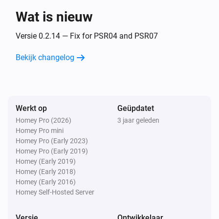
Wat is nieuw
Flood Multisensor PAT02-1A
Het sabotagealarm gaat aan
Versie 0.2.14 — Fix for PSR04 and PSR07
Bekijk changelog
Flood Multisensor PAT02-1A
Het sabotagealarm gaat uit
Flood sensor PAT02-1C
Werkt op
Geüpdatet
Het wateralarm gaat aan
Homey Pro (2026)
3 jaar geleden
Homey Pro mini
Flood sensor PAT02-1C
Homey Pro (Early 2023)
Het wateralarm gaat uit
Homey Pro (Early 2019)
Homey (Early 2019)
Homey (Early 2018)
Flood sensor PAT02-1C
Homey (Early 2016)
Het accuniveau is veranderd
Homey Self-Hosted Server
Flood sensor PAT02-1C
Versie
Ontwikkelaar