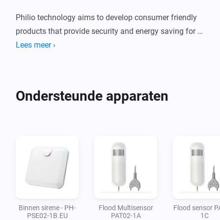
Philio technology aims to develop consumer friendly 
products that provide security and energy saving for 
your home or business. Products include but are not 
Lees meer ›
limited to gateways, access control management, 
temperature sensors, humidity sensors, illumination, 
smoke sensors, gas sensors, and other. Philio utilizes 
Ondersteunde apparaten
different protocols such as Z-Wave, ZigBee, ULE, WiFi, 
LoRa and other related wireless technology product.

Philio is committed to provide good quality technology 
that’s affordable for everyone.

To report a bug or request additional devices, please 
create an issue at Github.
Binnen sirene - PH-
Flood Multisensor
Flood sensor P
PSE02-1B.EU
PAT02-1A
1C