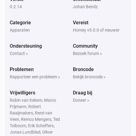
Het sabotagealarm gaat aan
0.2.14
Johan Bendz
Flood sensor PAT02-1C
Categorie
Vereist
Het sabotagealarm gaat uit
Apparaten
Homey v5.0.0 of nieuwer
In Wall Dimmer PAD07
Ondersteuning
Community
Aangezet
Contact »
Bezoek forum »
In Wall Dimmer PAD07
Problemen
Broncode
Uitgezet
Rapporteer een probleem »
Bekijk broncode »
In Wall Dimmer PAD07
Vrijwilligers
Draag bij
Het dim-niveau is veranderd
Robin van Kekem, Marco
Doneer »
Frijmann, Robert
In Wall Dual relay PAN04-1 (Switch-A)
Raaijmakers, René van
Aangezet
Veen, Remco Mengers, Ted
Tolboom, Erik Scheffers,
Jonas Lundblad, Oliver
In Wall Dual relay PAN04-1 (Switch-A)