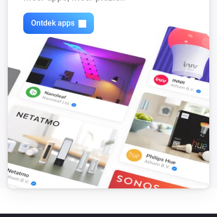
Uitgezet
Ontdek apps
In Wall Meter Switch PAN03
Het vermogen is veranderd
In Wall Meter Switch PAN03
De stroommeter is veranderd
Outdoor Motion Sensor PSP05
Het accuniveau is veranderd
Outdoor Motion Sensor PSP05
De bewegingsmelder gaat aan
Outdoor Motion Sensor PSP05
De bewegingsmelder gaat uit