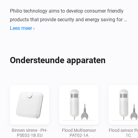
Philio technology aims to develop consumer friendly 
products that provide security and energy saving for 
your home or business. Products include but are not 
Lees meer ›
limited to gateways, access control management, 
temperature sensors, humidity sensors, illumination, 
smoke sensors, gas sensors, and other. Philio utilizes 
Ondersteunde apparaten
different protocols such as Z-Wave, ZigBee, ULE, WiFi, 
LoRa and other related wireless technology product.

Philio is committed to provide good quality technology 
that’s affordable for everyone.

To report a bug or request additional devices, please 
create an issue at Github.
Binnen sirene - PH-
Flood Multisensor
Flood sensor P
PSE02-1B.EU
PAT02-1A
1C