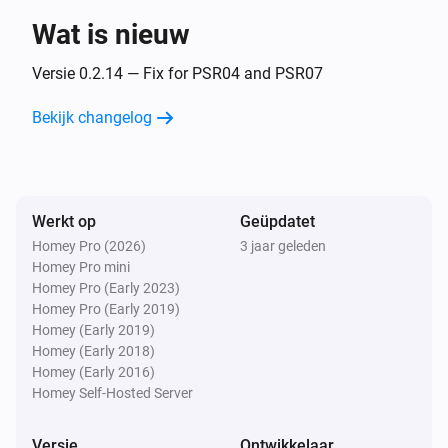
Wat is nieuw
Flood Multisensor PAT02-1A
Het sabotagealarm gaat aan
Versie 0.2.14 — Fix for PSR04 and PSR07
Bekijk changelog
Flood Multisensor PAT02-1A
Het sabotagealarm gaat uit
Flood sensor PAT02-1C
Werkt op
Geüpdatet
Het wateralarm gaat aan
Homey Pro (2026)
3 jaar geleden
Homey Pro mini
Flood sensor PAT02-1C
Homey Pro (Early 2023)
Het wateralarm gaat uit
Homey Pro (Early 2019)
Homey (Early 2019)
Homey (Early 2018)
Flood sensor PAT02-1C
Homey (Early 2016)
Het accuniveau is veranderd
Homey Self-Hosted Server
Flood sensor PAT02-1C
Versie
Ontwikkelaar