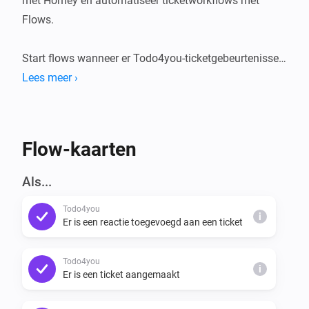
met Homey en automatiseer ticketworkflows met 
Flows.

Start flows wanneer er Todo4you-ticketgebeurtenissen 
plaatsvinden (aangemaakt, verplaatst, bijgewerkt, 
Lees meer ›
verwijderd, of wanneer een reactie wordt toegevoegd). 
Gebruik een Conditie om te controleren of een project 
nog open tickets heeft. Gebruik Acties om tickets aan 
Flow-kaarten
te maken, reacties toe te voegen, of een ticket naar een 
nieuwe status te verplaatsen - allemaal vanuit een 
Als...
Homey-flow.
Todo4you
i
Er is een reactie toegevoegd aan een ticket
Todo4you
i
Er is een ticket aangemaakt