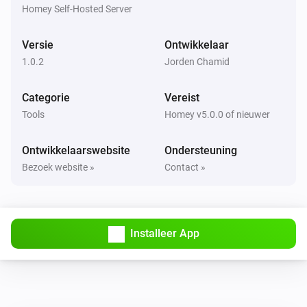
i
Homey Self-Hosted Server
Project
Versie
Ontwikkelaar
Todo4you
i
1.0.2
Jorden Chamid
Pauzeer de lopende timer
Categorie
Vereist
Todo4you
i
Tools
Homey v5.0.0 of nieuwer
Hervat de gepauzeerde timer
Ontwikkelaarswebsite
Ondersteuning
Todo4you
i
Bezoek website »
Contact »
Start een timer op
in
Ticketreferentie
Project
Todo4you
i
Stop de lopende timer
Installeer App