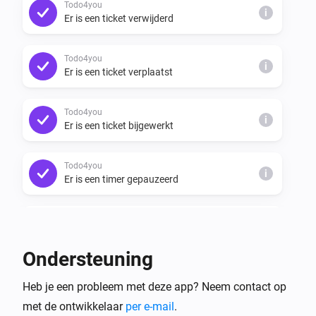
Todo4you
i
Er is een ticket verwijderd
Todo4you
i
Er is een ticket verplaatst
Todo4you
i
Er is een ticket bijgewerkt
Todo4you
i
Er is een timer gepauzeerd
Todo4you
i
Er is een timer hervat
Ondersteuning
Todo4you
i
Heb je een probleem met deze app? Neem contact op
Er is een timer gestart
met de ontwikkelaar
per e-mail
.