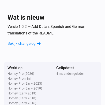
Todo4you
i
Er is een timer gestopt
Wat is nieuw
En...
Versie 1.0.2 — Add Dutch, Spanish and German
Todo4you
translations of the README
i
heeft open tickets
Project
Bekijk changelog
Dan...
Todo4you
i
Plaats
op
in
Reactie
Ticketreferentie
Project
Werkt op
Geüpdatet
Homey Pro (2026)
4 maanden geleden
Todo4you
Homey Pro mini
Maak
ticket
aan met prioriteit
Type
Titel
i
Homey Pro (Early 2023)
in
Prioriteit
Project
Homey Pro (Early 2019)
Homey (Early 2019)
Homey (Early 2018)
Todo4you
Homey (Early 2016)
Verplaats
naar
in
Ticketreferentie
Status