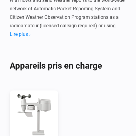
with flows and send weather reports to the world-wide 
network of Automatic Packet Reporting System and 
Citizen Weather Observation Program stations as a 
radioamateur (licensed callsign required) or using 
Citizen Weather Observation Program (CWOP free 
Lire plus ›
registration required).

Note, that your Homey location is used to set your 
Appareils pris en charge
weather station's geolocation and published to the 