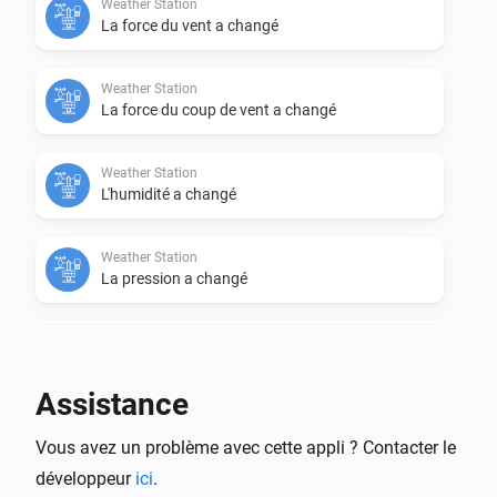
Weather Station
La force du vent a changé
Weather Station
La force du coup de vent a changé
Weather Station
L'humidité a changé
Weather Station
La pression a changé
Weather Station
La pluie a changé
Assistance
Alors...
Vous avez un problème avec cette appli ? Contacter le
développeur
Weather Station
ici
.
i
Set humidity to
.