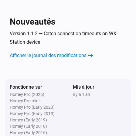
Relative humidity
Weather Station
Nouveautés
i
Set air pressure to
.
Air pressure
Version 1.1.2 — Catch connection timeouts on WX-
Weather Station
Station device
i
Set rainfall to
in
.
Rainfall now
Units
Afficher le journal des modifications
Weather Station
i
Set temperature to
.
Temperature
Weather Station
Fonctionne sur
Mis à jour
Set wind speed to
, gust speed to
Wind speed
i
Homey Pro (2026)
il y a 1 an
in
and
Wind gust speed (optional)
Units
Homey Pro mini
direction to
.
Wind angle
Homey Pro (Early 2023)
Homey Pro (Early 2019)
Homey (Early 2019)
Homey (Early 2018)
Homey (Early 2016)