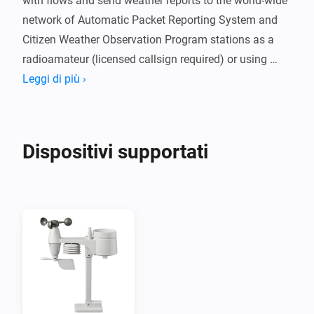
with flows and send weather reports to the world-wide 
network of Automatic Packet Reporting System and 
Citizen Weather Observation Program stations as a 
radioamateur (licensed callsign required) or using 
Citizen Weather Observation Program (CWOP free 
Leggi di più ›
registration required).

Note, that your Homey location is used to set your 
Dispositivi supportati
weather station's geolocation and published to the 