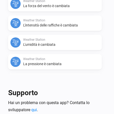
Weather Station
La forza del vento è cambiata
Weather Station
L'intensità delle raffiche è cambiata
Weather Station
L'umidità è cambiata
Weather Station
La pressione è cambiata
Weather Station
La pioggia è cambiata
Supporto
Poi...
Hai un problema con questa app? Contatta lo
sviluppatore
Weather Station
qui
.
i
Set humidity to
.