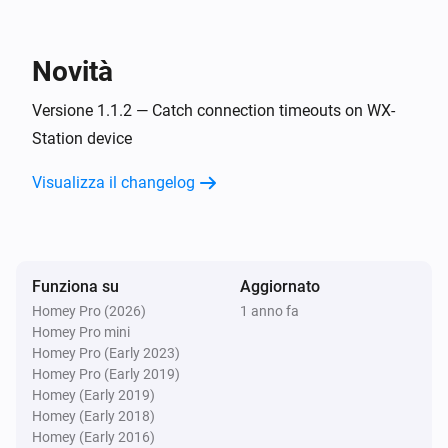
Relative humidity
Weather Station
Novità
i
Set air pressure to
.
Air pressure
Versione 1.1.2 — Catch connection timeouts on WX-
Weather Station
Station device
i
Set rainfall to
in
.
Rainfall now
Units
Visualizza il changelog
Weather Station
i
Set temperature to
.
Temperature
Weather Station
Funziona su
Aggiornato
Set wind speed to
, gust speed to
Wind speed
i
Homey Pro (2026)
1 anno fa
in
and
Wind gust speed (optional)
Units
Homey Pro mini
direction to
.
Wind angle
Homey Pro (Early 2023)
Homey Pro (Early 2019)
Homey (Early 2019)
Homey (Early 2018)
Homey (Early 2016)