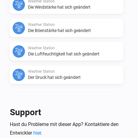
Weather Station
Die Windstärke hat sich geändert
Weather Station
Die Böenstärke hat sich geändert
Weather Station
Die Luftfeuchtigkeit hat sich geändert
Weather Station
Der Druck hat sich geändert
Weather Station
Der Niederschlag hat sich geändert
Support
Dann ...
Hast du Probleme mit dieser App? Kontaktiere den
Entwickler
Weather Station
hier
.
i
Set humidity to
.