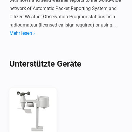
with flows and send weather reports to the world-wide 
network of Automatic Packet Reporting System and 
Citizen Weather Observation Program stations as a 
radioamateur (licensed callsign required) or using 
Citizen Weather Observation Program (CWOP free 
Mehr lesen ›
registration required).

Note, that your Homey location is used to set your 
Unterstützte Geräte
weather station's geolocation and published to the 