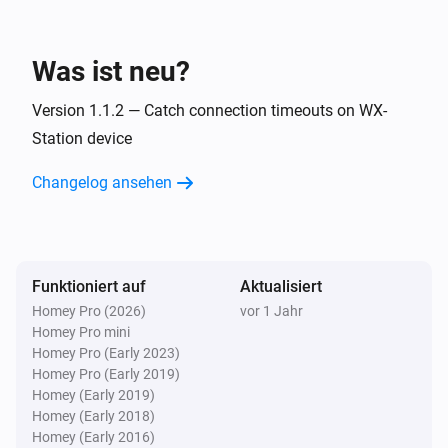
Relative humidity
Weather Station
Was ist neu?
i
Set air pressure to
.
Air pressure
Version 1.1.2 — Catch connection timeouts on WX-
Weather Station
Station device
i
Set rainfall to
in
.
Rainfall now
Units
Changelog ansehen
Weather Station
i
Set temperature to
.
Temperature
Weather Station
Funktioniert auf
Aktualisiert
Set wind speed to
, gust speed to
Wind speed
i
Homey Pro (2026)
vor 1 Jahr
in
and
Wind gust speed (optional)
Units
Homey Pro mini
direction to
.
Wind angle
Homey Pro (Early 2023)
Homey Pro (Early 2019)
Homey (Early 2019)
Homey (Early 2018)
Homey (Early 2016)