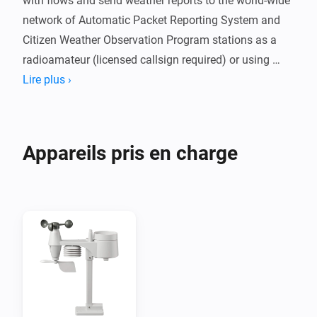
with flows and send weather reports to the world-wide 
network of Automatic Packet Reporting System and 
Citizen Weather Observation Program stations as a 
radioamateur (licensed callsign required) or using 
Citizen Weather Observation Program (CWOP free 
Lire plus ›
registration required).

Note, that your Homey location is used to set your 
Appareils pris en charge
weather station's geolocation and published to the 