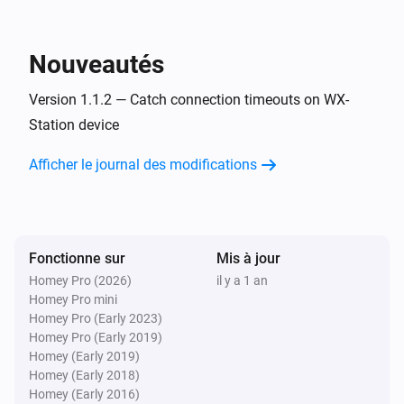
Relative humidity
Weather Station
Nouveautés
i
Set air pressure to
.
Air pressure
Version 1.1.2 — Catch connection timeouts on WX-
Weather Station
Station device
i
Set rainfall to
in
.
Rainfall now
Units
Afficher le journal des modifications
Weather Station
i
Set temperature to
.
Temperature
Weather Station
Fonctionne sur
Mis à jour
Set wind speed to
, gust speed to
Wind speed
i
Homey Pro (2026)
il y a 1 an
in
and
Wind gust speed (optional)
Units
Homey Pro mini
direction to
.
Wind angle
Homey Pro (Early 2023)
Homey Pro (Early 2019)
Homey (Early 2019)
Homey (Early 2018)
Homey (Early 2016)