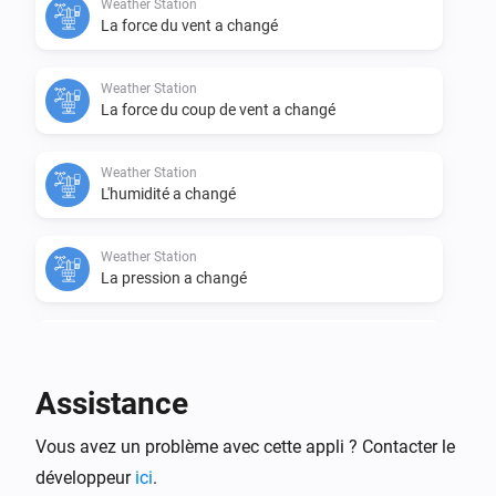
Weather Station
La force du vent a changé
Weather Station
La force du coup de vent a changé
Weather Station
L'humidité a changé
Weather Station
La pression a changé
Weather Station
La pluie a changé
Assistance
Alors...
Vous avez un problème avec cette appli ? Contacter le
développeur
Weather Station
ici
.
i
Set humidity to
.