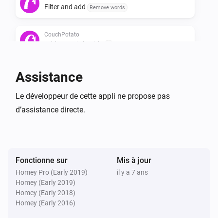
Filter and add
Remove words
CouchPotato
Add a movie by title
...
CouchPotato
Assistance
Search all movies in wanted
Le développeur de cette appli ne propose pas
d’assistance directe.
CouchPotato
Ask what movie to add
Fonctionne sur
Mis à jour
Homey Pro (Early 2019)
il y a 7 ans
Homey (Early 2019)
Homey (Early 2018)
Homey (Early 2016)