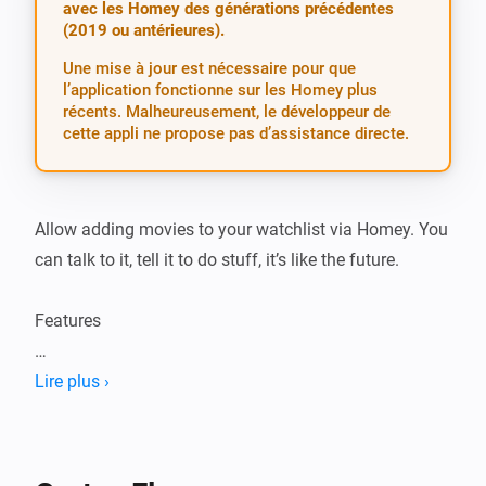
avec les Homey des générations précédentes
(2019 ou antérieures).
Une mise à jour est nécessaire pour que
l’application fonctionne sur les Homey plus
récents. Malheureusement, le développeur de
cette appli ne propose pas d’assistance directe.
Allow adding movies to your watchlist via Homey. You 
can talk to it, tell it to do stuff, it’s like the future.

Features

-   Add movies

Lire plus ›
-   Notify through speech that a movie is downloaded 
or snatched

-   Downloaded, snatched, available status updates 