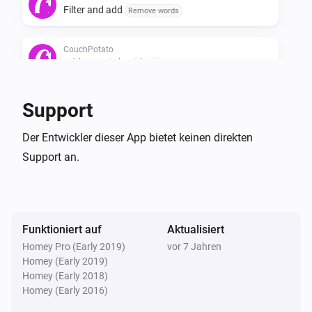
Filter and add
Remove words
CouchPotato
Add a movie by title
...
CouchPotato
Support
Search all movies in wanted
Der Entwickler dieser App bietet keinen direkten
Support an.
CouchPotato
Ask what movie to add
Funktioniert auf
Aktualisiert
Homey Pro (Early 2019)
vor 7 Jahren
Homey (Early 2019)
Homey (Early 2018)
Homey (Early 2016)