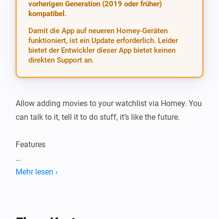
vorherigen Generation (2019 oder früher)
kompatibel.
Damit die App auf neueren Homey-Geräten
funktioniert, ist ein Update erforderlich. Leider
bietet der Entwickler dieser App bietet keinen
direkten Support an.
Allow adding movies to your watchlist via Homey. You 
can talk to it, tell it to do stuff, it’s like the future.

Features

-   Add movies

Mehr lesen ›
-   Notify through speech that a movie is downloaded 
or snatched

-   Downloaded, snatched, available status updates 